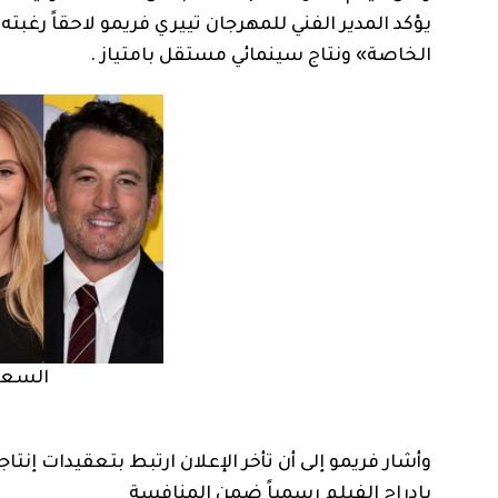
يؤكد المدير الفني للمهرجان تييري فريمو لاحقاً رغب
الخاصة» ونتاج سينمائي مستقل بامتياز .
السعفة
وأشار فريمو إلى أن تأخر الإعلان ارتبط بتعقيدات إنت
بإدراج الفيلم رسمياً ضمن المنافسة