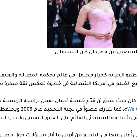
السبعين من مهرجان كان السينمائي
 وتطفو الخيانة كخيار محتمل في عالم تحكمه المصالح والع
ع الفيلم في أمريكا الشمالية في خطوة تعكس ثقة مبكرة بق
كان حيث سبق أن قدّم خمسة أعمال ضمن برامجه الرسمية م
We 
»، كما شارك عضواً في لجنة التحك
ى بأسلوبه السينمائي القائم على العمق النفسي والسرد ال
قائمة الأولية التي أُعلن عنها في التاسع من أبريل ما أثار تساؤلات حول مص