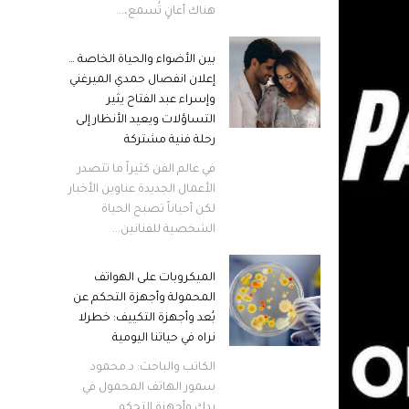
هناك أغانٍ تُسمع،...
بين الأضواء والحياة الخاصة …
إعلان انفصال حمدي الميرغني
وإسراء عبد الفتاح يثير
التساؤلات ويعيد الأنظار إلى
رحلة فنية مشتركة
في عالم الفن كثيراً ما تتصدر
الأعمال الجديدة عناوين الأخبار
لكن أحياناً تصبح الحياة
الشخصية للفنانين...
الميكروبات على الهواتف
المحمولة وأجهزة التحكم عن
بُعد وأجهزة التكييف: خطرلا
نراه في حياتنا اليومية
الكاتب والباحث: د.محمود
سمور الهاتف المحمول في
يدك وأجهزة التحكم