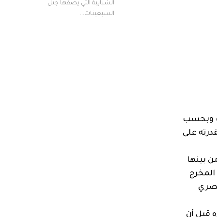
الشبابية التي يصفها جيل
السبعينات...
نف وبحسب
درته على
ن بينها
يم عام 2009 ويحتفظ المخرج
بصري
يره قبل أن