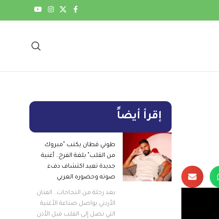
إقرأ أيضاً
طوني قطان يكتب "مبروك
من القلب" بلغة الفرح.. أغنية
جديدة تعيد اكتشاف دفء
صوته وحضوره العربي
بعد رحلة من النجاحات.. الفنان
الأردني يواصل صناعة الأغنية
التي تصل إلى القلب قبل الأذن