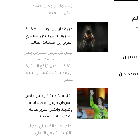
(الريموتات) وحتى اجهزة
التكييف فهذه...
م
ل
من عُمان إلى روسيا… «لقمة
عيش» تحمل نبض المسرح
العربي إلى خشبات العالم
ليس كل عرض مسرحي يعبر
هانسون
الحدود … وبعضها يعبر
الثقافات. حين ترتفع الستارة
في مدينة كينيشما الروسية
عقدة من
عصر...
الفنانة الأردنية كارولين ماضي:
مهرجان جرش له حساباته
وهيبته واتمنى تعزيز ثقافة
المهرجانات الوطنية
بقلم: أحمد الغلاييني رغم ان
“الترند” الآن هي الأغاني