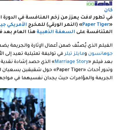
كان
في تطور لافت يعزز من زخم المنافسة في الدورة
«
Paper Tiger
» (النمر الورقي) للمخرج
الأمريكي
جي
المتنافسة على
السعفة الذهبية
هذا العام بعد ف
الفيلم الذي يُصنّف ضمن أعمال الإثارة والجريمة يضم
جوهانسون
و
مايلز تيلر
في توليفة تمثيلية تعيد إلى ا
بعد فيلم «
Marriage Story
» الذي حصد إشادة نقدية 
وتدور أحداث «Paper Tiger» حول شقيقين يسعيان لتحقيق «
الجريمة والمؤامرات حيث يجدان نفسيهما في مواجه