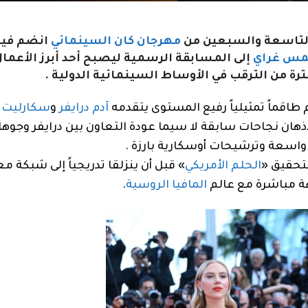
 التاسعة والسبعين من
مهرجان كان السينمائي
انضم فيل
مس غراي
إلى المسابقة الرسمية ليصبح أحد أبرز الأعما
ترة من الترقب في الأوساط السينمائية الدولية .
 طاقماً تمثيلياً رفيع المستوى يتقدمه
آدم درايفر
و
سكارليت
لأذهان نجاحات سابقة لا سيما عودة التعاون بين درايفر وجو
واسعة وترشيحات أوسكارية بارزة .
الحلم الأمريكي
» قبل أن ينزلقا تدريجياً إلى شبكة م
ة مباشرة مع عالم
المافيا الروسية
.