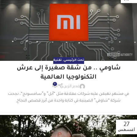
تحت الرئيسي
,
تقنية
شاومي .. من شقة صغيرة إلى عرش
التكنولوجيا العالمية
0
غدير الزبن
في مشهدٍ تهيمن عليه شركات عملاقة مثل “أبل” و”سامسونج“، نجحت
شركة “شاومي” الصينية في كتابة واحدة من أبرز قصص النجاح
27
أغسطس