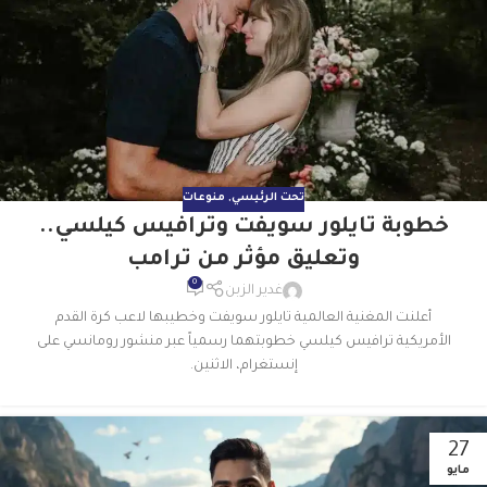
تحت الرئيسي
,
منوعات
خطوبة تايلور سويفت وترافيس كيلسي..
وتعليق مؤثر من ترامب
0
غدير الزبن
أعلنت المغنية العالمية تايلور سويفت وخطيبها لاعب كرة القدم
الأمريكية ترافيس كيلسي خطوبتهما رسمياً عبر منشور رومانسي على
إنستغرام، الاثنين.
27
مايو