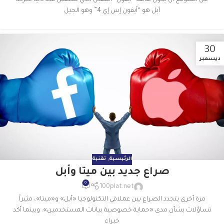
من المتوقع أن يكون هاتف “آيفون” المقبل الذي ستعلن عنه تاليًا شركة
أبل هو “آيفون إس إي 4” وهو الجيل
30
ديسمبر
الرئيسية
,
تقنية
صراع جديد بين ميتا وأبل
0
100plat.net
مرة أخرى يتجدد الصراع بين عملاقي التكنولوجيا «أبل» و«ميتا»، مثيراً
تساؤلات بشأن مدى «حماية خصوصية بيانات المستخدمين». وبينما أكد
خبراء