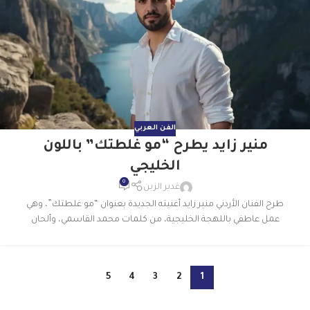
الفن العربي
منير زايد يطرح “مو غلطتك” باللون
الخليجي
0
غدير الزبن
طرح الفنان الأردني منير زايد أغنيته الجديدة بعنوان “مو غلطتك”، وهي
عمل عاطفي باللهجة الخليجية، من كلمات محمد القاسمي، وألحان
5
4
3
2
1