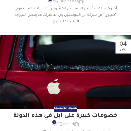
100plat.net
أخبر كبير المسؤولين التنفيذيين المشرفين على المساعد الصوتي
“سيري” في شركة أبل الموظفين بأن التأخيرات ف بعض الميزات
الرئيسية لسيري
04
يناير
تقنية
,
الرئيسية
خصومات كبيرة على أبل في هذه الدولة
0
ahmad