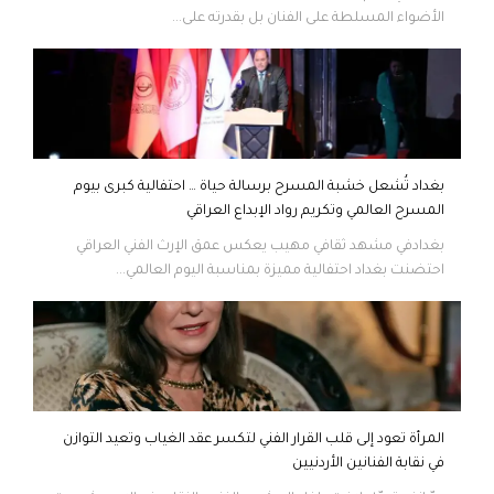
الأضواء المسلطة على الفنان بل بقدرته على...
بغداد تُشعل خشبة المسرح برسالة حياة … احتفالية كبرى بيوم
المسرح العالمي وتكريم رواد الإبداع العراقي
بغدادفي مشهد ثقافي مهيب يعكس عمق الإرث الفني العراقي
احتضنت بغداد احتفالية مميزة بمناسبة اليوم العالمي...
المرأة تعود إلى قلب القرار الفني لتكسر عقد الغياب وتعيد التوازن
في نقابة الفنانين الأردنيين