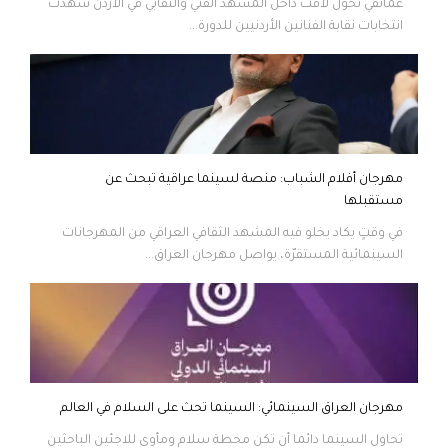
عمّانفي تحوّل لافت داخل المشهد الفني والنقابي في الاردن شهدت
انتخابات نقابة الفنانين الأردنيين للدورة...
مهرجان أفلام الشباب: منصة لسينما عراقية تبحث عن
مستقبلها
في وقتٍ يكاد يخلو فيه المشهد الثقافي العراقي من المهرجانات
السينمائية المستقرّة، يواصل مهرجان العراق...
مهرجان العراق السينمائي: السينما تحث على السلام في العالم
تحاول السينما دائما أن تكن محطة سلام ومأوى للاجئين الباحثين