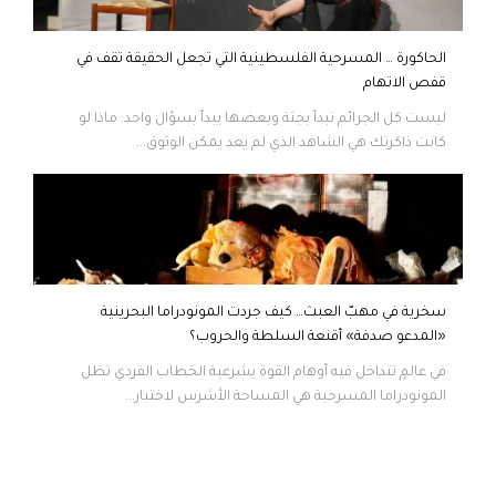
الحاكورة … المسرحية الفلسطينية التي تجعل الحقيقة تقف في
قفص الاتهام
ليست كل الجرائم تبدأ بجثة وبعضها يبدأ بسؤال واحد: ماذا لو
كانت ذاكرتك هي الشاهد الذي لم يعد يمكن الوثوق...
سخرية في مهبّ العبث… كيف جردت المونودراما البحرينية
«المدعو صدفة» أقنعة السلطة والحروب؟
في عالمٍ تتداخل فيه أوهام القوة بشرعية الخطاب الفردي تظل
المونودراما المسرحية هي المساحة الأشرس لاختبار...