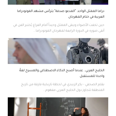
دراما الممثل الواحد: "المدعو صدفة" يترأس مشهد المونودراما
العربية في ختام المهرجان
حين تخفت الأضواء ويبقى الممثل وحيداً أمام الفراغ يُختبر الفن في
أنقى صوره في الدورة الرابعة لمهرجان المونودراما...
الخليج العربي… عندما أصبح الذكاء الاصطناعي والمسرح لغةً
واحدة للمستقبل
بقلم الصحفي – بكر الزبيدي في لحظة تاريخية فارقة من تاريخ
المنطقة تتجاوز دول الخليج العربي مفهوم...