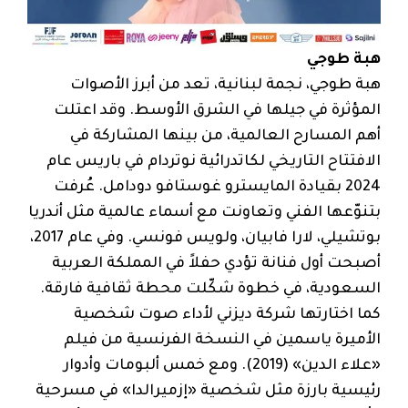
هبة طوجي
هبة طوجي، نجمة لبنانية، تعد من أبرز الأصوات
المؤثرة في جيلها في الشرق الأوسط. وقد اعتلت
أهم المسارح العالمية، من بينها المشاركة في
الافتتاح التاريخي لكاتدرائية نوتردام في باريس عام
2024 بقيادة المايسترو غوستافو دودامل. عُرفت
بتنوّعها الفني وتعاونت مع أسماء عالمية مثل أندريا
بوتشيلي، لارا فابيان، ولويس فونسي. وفي عام 2017،
أصبحت أول فنانة تؤدي حفلاً في المملكة العربية
السعودية، في خطوة شكّلت محطة ثقافية فارقة.
كما اختارتها شركة ديزني لأداء صوت شخصية
الأميرة ياسمين في النسخة الفرنسية من فيلم
«علاء الدين» (2019). ومع خمس ألبومات وأدوار
رئيسية بارزة مثل شخصية «إزميرالدا» في مسرحية