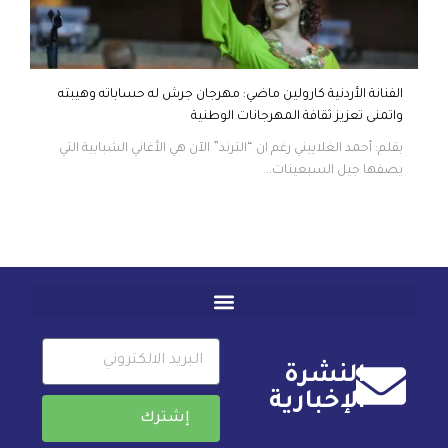
الفنانة الأردنية كارولين ماضي: مهرجان جرش له حساباته وهيبته
واتمنى تعزيز ثقافة المهرجانات الوطنية
بقلم: أحمد الغلاييني رغم ان “الترند” الآن هي الأغاني الشبابية التي
يصفها جيل السبعينات...
النشرة
الإخبارية
إشترك