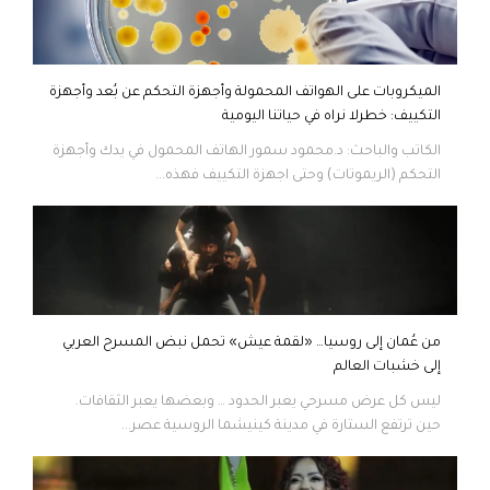
الميكروبات على الهواتف المحمولة وأجهزة التحكم عن بُعد وأجهزة
التكييف: خطرلا نراه في حياتنا اليومية
الكاتب والباحث: د.محمود سمور الهاتف المحمول في يدك وأجهزة
التحكم (الريموتات) وحتى اجهزة التكييف فهذه...
من عُمان إلى روسيا… «لقمة عيش» تحمل نبض المسرح العربي
إلى خشبات العالم
ليس كل عرض مسرحي يعبر الحدود … وبعضها يعبر الثقافات.
حين ترتفع الستارة في مدينة كينيشما الروسية عصر...