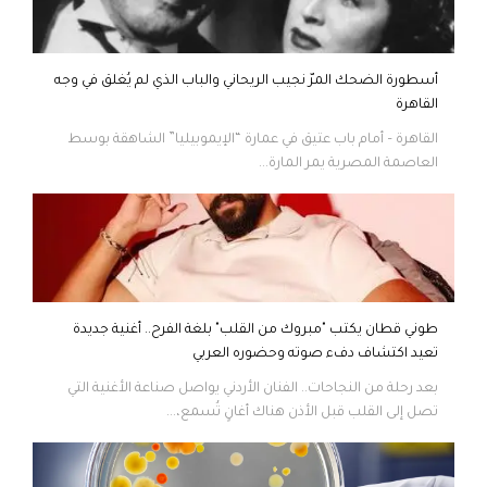
أسطورة الضحك المرّ نجيب الريحاني والباب الذي لم يُغلق في وجه
القاهرة
القاهرة – أمام باب عتيق في عمارة “الإيموبيليا” الشاهقة بوسط
العاصمة المصرية يمر المارة...
طوني قطان يكتب "مبروك من القلب" بلغة الفرح.. أغنية جديدة
تعيد اكتشاف دفء صوته وحضوره العربي
بعد رحلة من النجاحات.. الفنان الأردني يواصل صناعة الأغنية التي
تصل إلى القلب قبل الأذن هناك أغانٍ تُسمع،...