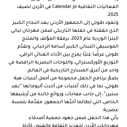
الفعاليات الثقافية Calendar.jo في الأردن لصيف
2025.
وتعود طوجي إلى الجمهور الأردني بعد النجاح الكبير
الذي حققته في حفلها التاريخي ضمن مهرجان ليالي
البترا الوردية عام 2023، برفقة المؤلف والمنتج
الموسيقي اللبناني الكبير أسامة الرحباني. وتقدّم
طوجي عرضًا غنيًا يمزج بين الأداء الغنائي الراقي،
التوزيع الأوركسترالي، واللوحات البصرية الراقصة في
واحد من أعرق المسارح التاريخية في العالم.
يضمّ برنامج الحفل مجموعة من أجمل أغنيات هبة
طوجي، بما في ذلك أغنيات من أحدث ألبوماتها ”بعد
سنين”، إلى جانب مفاجآت وروائع خالدة من أرشيفها
الخاص، التي لطالما أحبّها الجمهور، مقدّمة بلمسة
عصرية.
يأتي هذا الحفل ضمن جهود جمعية أصدقاء
مهرجانات الأردن لتعزيز الثقافة والفنون كأداة