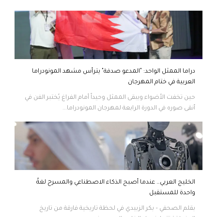
دراما الممثل الواحد: "المدعو صدفة" يترأس مشهد المونودراما
العربية في ختام المهرجان
حين تخفت الأضواء ويبقى الممثل وحيداً أمام الفراغ يُختبر الفن في
أنقى صوره في الدورة الرابعة لمهرجان المونودراما...
الخليج العربي… عندما أصبح الذكاء الاصطناعي والمسرح لغةً
واحدة للمستقبل
بقلم الصحفي – بكر الزبيدي في لحظة تاريخية فارقة من تاريخ