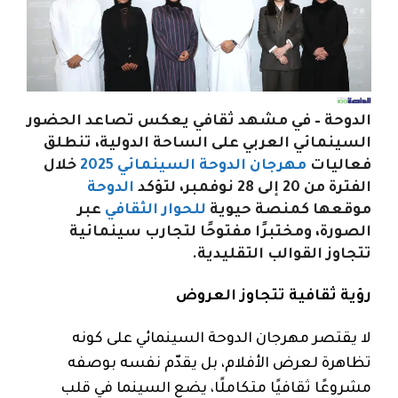
الدوحة – في مشهد ثقافي يعكس تصاعد الحضور
السينمائي العربي على الساحة الدولية، تنطلق
فعاليات
مهرجان الدوحة السينمائي 2025
خلال
الفترة من 20 إلى 28 نوفمبر، لتؤكد
الدوحة
موقعها كمنصة حيوية
للحوار الثقافي
عبر
الصورة، ومختبرًا مفتوحًا لتجارب سينمائية
تتجاوز القوالب التقليدية.
رؤية ثقافية تتجاوز العروض
لا يقتصر مهرجان الدوحة السينمائي على كونه
تظاهرة لعرض الأفلام، بل يقدّم نفسه بوصفه
مشروعًا ثقافيًا متكاملًا، يضع السينما في قلب