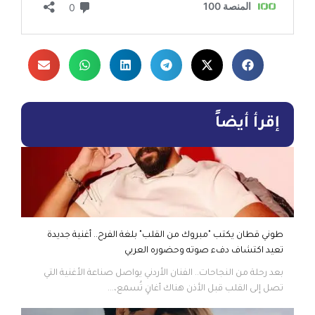
إقرأ أيضاً
طوني قطان يكتب "مبروك من القلب" بلغة الفرح.. أغنية جديدة
تعيد اكتشاف دفء صوته وحضوره العربي
بعد رحلة من النجاحات.. الفنان الأردني يواصل صناعة الأغنية التي
تصل إلى القلب قبل الأذن هناك أغانٍ تُسمع،...