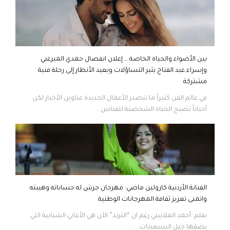
بين الأضواء والحياة الخاصة … إعلان انفصال حمدي الميرغني
وإسراء عبد الفتاح يثير التساؤلات ويعيد الأنظار إلى رحلة فنية
مشتركة
في عالم الفن كثيراً ما تتصدر الأعمال الجديدة عناوين الأخبار لكن
أحياناً تصبح الحياة الشخصية للفنانين...
الفنانة الأردنية كارولين ماضي: مهرجان جرش له حساباته وهيبته
واتمنى تعزيز ثقافة المهرجانات الوطنية
بقلم: أحمد الغلاييني رغم ان “الترند” الآن هي الأغاني الشبابية التي
يصفها جيل السبعينات...