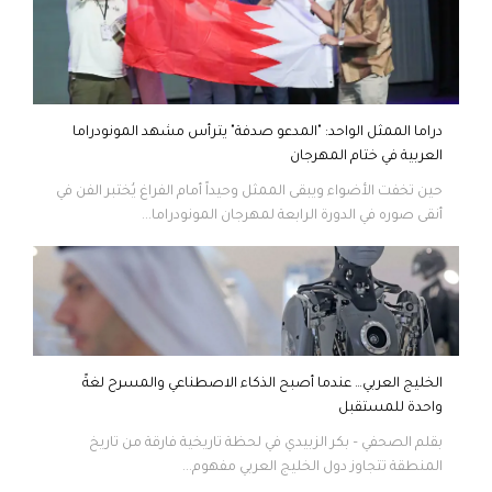
دراما الممثل الواحد: "المدعو صدفة" يترأس مشهد المونودراما
العربية في ختام المهرجان
حين تخفت الأضواء ويبقى الممثل وحيداً أمام الفراغ يُختبر الفن في
أنقى صوره في الدورة الرابعة لمهرجان المونودراما...
الخليج العربي… عندما أصبح الذكاء الاصطناعي والمسرح لغةً
واحدة للمستقبل
بقلم الصحفي – بكر الزبيدي في لحظة تاريخية فارقة من تاريخ
المنطقة تتجاوز دول الخليج العربي مفهوم...