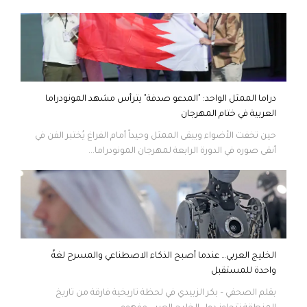
دراما الممثل الواحد: "المدعو صدفة" يترأس مشهد المونودراما
العربية في ختام المهرجان
حين تخفت الأضواء ويبقى الممثل وحيداً أمام الفراغ يُختبر الفن في
أنقى صوره في الدورة الرابعة لمهرجان المونودراما...
الخليج العربي… عندما أصبح الذكاء الاصطناعي والمسرح لغةً
واحدة للمستقبل
بقلم الصحفي – بكر الزبيدي في لحظة تاريخية فارقة من تاريخ