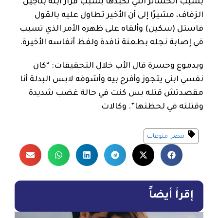
بسبب الخسائر التي تكبدها بسبب قرار ابنه بتأجيل
الزفاف، مشيرًا إلى أن الأخير تطاول عليه بالقول
فاستل (سكين) وألقاه على ظهره الأمر الذي تسبب
في إصابة نجله بطعنة نافدة ولفظ أنفاسه الأخيرة.
وبدموع وحسرة قال الأب خلال التحقيقات: “كان
نفسي ابني يتجوز وأفرح بيه وأشوفه لابس البدلة أنا
مقصدتش قتله بس كنت في حالة غضب شديدة
وقتلته في لحظتها”. وكالات
مصر
,
منوعات
إقرأ أيضاً