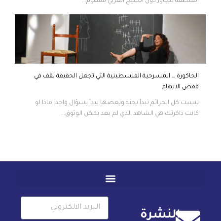
المنطقة تتجاوز دول الخليج العربي مفهوم...
الحاكورة … المسرحية الفلسطينية التي تجعل الحقيقة تقف في
قفص الاتهام
ليست كل الجرائم تبدأ بجثة وبعضها يبدأ بسؤال واحد: ماذا لو
كانت ذاكرتك هي الشاهد الذي لم يعد يمكن الوثوق...
النشرة