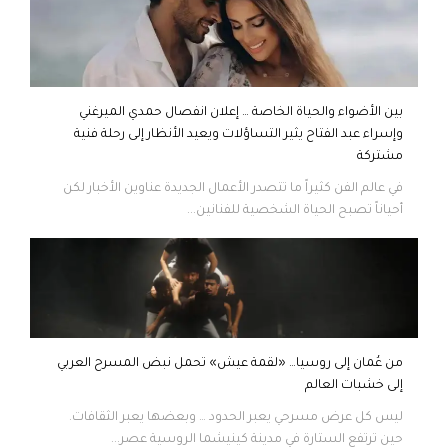
بين الأضواء والحياة الخاصة … إعلان انفصال حمدي الميرغني
وإسراء عبد الفتاح يثير التساؤلات ويعيد الأنظار إلى رحلة فنية
مشتركة
في عالم الفن كثيراً ما تتصدر الأعمال الجديدة عناوين الأخبار لكن
أحياناً تصبح الحياة الشخصية للفنانين...
من عُمان إلى روسيا… «لقمة عيش» تحمل نبض المسرح العربي
إلى خشبات العالم
ليس كل عرض مسرحي يعبر الحدود … وبعضها يعبر الثقافات.
حين ترتفع الستارة في مدينة كينيشما الروسية عصر...