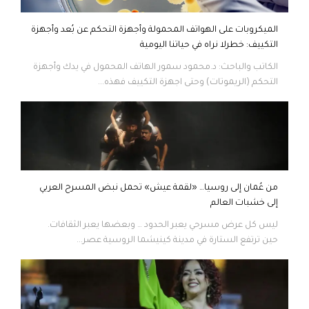
الميكروبات على الهواتف المحمولة وأجهزة التحكم عن بُعد وأجهزة
التكييف: خطرلا نراه في حياتنا اليومية
الكاتب والباحث: د.محمود سمور الهاتف المحمول في يدك وأجهزة
التحكم (الريموتات) وحتى اجهزة التكييف فهذه...
من عُمان إلى روسيا… «لقمة عيش» تحمل نبض المسرح العربي
إلى خشبات العالم
ليس كل عرض مسرحي يعبر الحدود … وبعضها يعبر الثقافات.
حين ترتفع الستارة في مدينة كينيشما الروسية عصر...