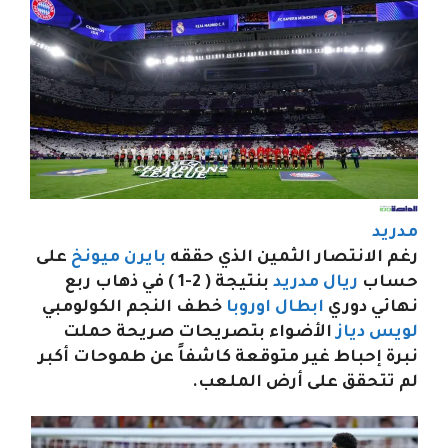
مدريد
رغم الانتصار الثمين الذي حققه
بايرن ميونخ
على
حساب
ريال مدريد
بنتيجة ( 2-1 ) في ذهاب ربع
نهائي دوري
ابطال اوروبا
خطف النجم الكولومبي
لويس دياز
الأضواء بتصريحات صريحة حملت
نبرة إحباط غير متوقعة كاشفاً عن طموحات أكبر
لم تتحقق على أرض الملعب.