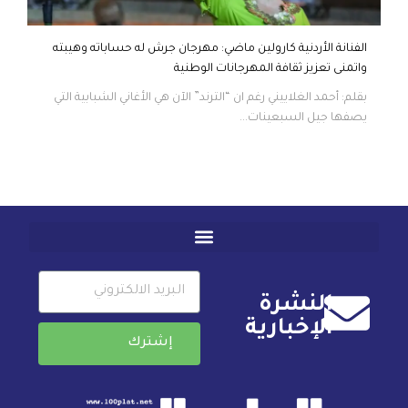
الفنانة الأردنية كارولين ماضي: مهرجان جرش له حساباته وهيبته
واتمنى تعزيز ثقافة المهرجانات الوطنية
بقلم: أحمد الغلاييني رغم ان “الترند” الآن هي الأغاني الشبابية التي
يصفها جيل السبعينات...
النشرة
الإخبارية
إشترك