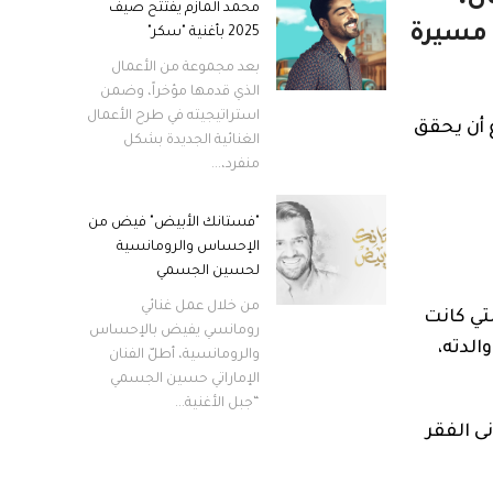
محمد المازم يفتتح صيف
 مسيرة
2025 بأغنية "سكر"
بعد مجموعة من الأعمال
الذي قدمها مؤخراً، وضمن
استراتيجيته في طرح الأعمال
 أن يحقق
الغنائية الجديدة بشكل
منفرد،...
"فستانك الأبيض" فيض من
الإحساس والرومانسية
لحسين الجسمي
من خلال عمل غنائي
ة التي كانت
رومانسي يفيض بالإحساس
الدته،
والرومانسية، أطلّ الفنان
الإماراتي حسين الجسمي
“جبل الأغنية...
ى الفقر