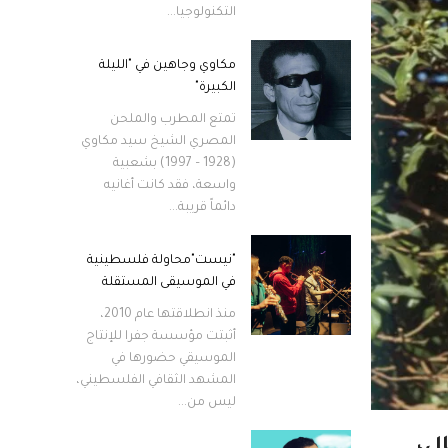
التكنولوجيا...
مكاوي وجاهين في "الليلة
الكبيرة"
تمتع المطرب والملحن
المصري الشيخ سيد مكاوي
(1928 – 1997) بشعبية
واسعة، فقد كانت أغانيه
دائماً قريبة...
"نيست"محاولة فلسطينية
في الموسيقى المستقلة
منذ انطلاقتها عام 2010،
أثبتت مؤسسة جفرا للإنتاج
الموسيقي حضورها في
المشهد الثقافي الفلسطيني،
ليس من...
ال،