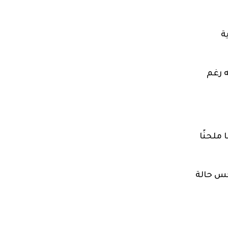
ة
 رغم
 ملحنًا
كس حالة