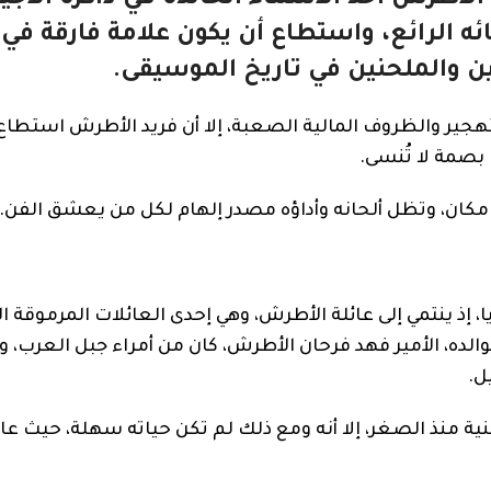
ئه الرائع، واستطاع أن يكون علامة فارقة في
ن والملحنين في تاريخ الموسيقى.
تهجير والظروف المالية الصعبة، إلا أن فريد الأطرش استطاع
 بصمة لا تُنسى.
كل مكان، وتظل ألحانه وأداؤه مصدر إلهام لكل من يعشق الفن.
1917 في جبل الدروز بسوريا، إذ ينتمي إلى عائلة الأطرش، وهي إحدى العائلات المرموق
والده، الأمير فهد فرحان الأطرش، كان من أمراء جبل العرب، وو
ل.
نية منذ الصغر، إلا أنه ومع ذلك لم تكن حياته سهلة، حيث عان