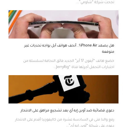
نجحت شركة “شاومي”...
هل يصمد iPhone Air؟.. أنحف هواتف آبل يواجه تحديات غير
متوقعة
خضع هاتف “آيفون 17 أير” الجديد فائق النحافة لسلسلة من
اختبارات التحمل أجرتها قناة “JerryRig...
دعوى قضائية ضد أوبن إيه آي بعد تشجيع مراهق على الانتحار
رفع والدا فتى في السادسة عشرة من كاليفورنيا أقدم على الانتحار
دعوى على شركة “أوبن إيه آي”...