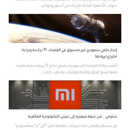
تحولت الأجهزة القابلة للارتداء من أساور وخواتم...
إنجاز علمي سعودي غير مسبوق في الفضاء.. 11 دراسة وبراءة
اختراع لروادها
أعلنت وكالة الفضاء السعودية، صدور نتائج 11 ورقة بحثية علمية،
منها تسع أوراق وطنية وورقتان دوليتان، جاءت...
شاومي .. من شقة صغيرة إلى عرش التكنولوجيا العالمية
في مشهدٍ تهيمن عليه شركات عملاقة مثل “أبل” و”سامسونج“،