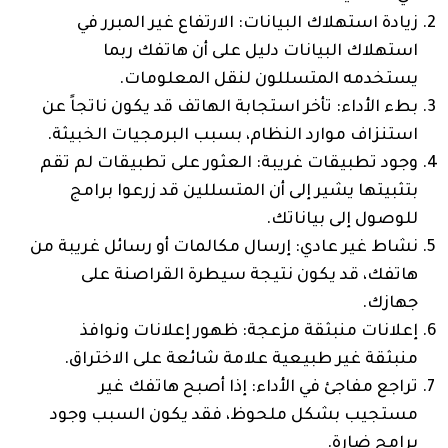
زيادة استهلاك البيانات: الارتفاع غير المبرر في
استهلاك البيانات دليل على أن هاتفك ربما
يستخدمه المتسللون لنقل المعلومات.
بطء الأداء: تأخر استجابة الهاتف قد يكون ناتجاً عن
استنزاف موارد النظام، بسبب البرمجيات الخبيثة.
وجود تطبيقات غريبة: العثور على تطبيقات لم تقم
بتثبيتها يشير إلى أن المتسللين قد زرعوا برامج
للوصول إلى بياناتك.
نشاط غير عادي: إرسال مكالمات أو رسائل غريبة من
هاتفك، قد يكون نتيجة سيطرة القراصنة على
جهازك.
إعلانات منبثقة مزعجة: ظهور إعلانات ونوافذ
منبثقة غير طبيعية علامة شائعة على الاختراق.
تراجع مفاجئ في الأداء: إذا أصبح هاتفك غير
مستجيب بشكل ملحوظ، فقد يكون السبب وجود
برامج ضارة.