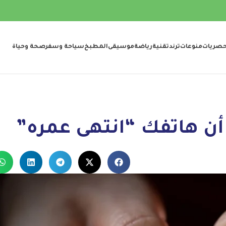
صريات
منوعات
ترند
تقنية
رياضة
موسيقى
المطبخ
سياحة وسفر
صحة وحياة
أن هاتفك “انتهى عمره”