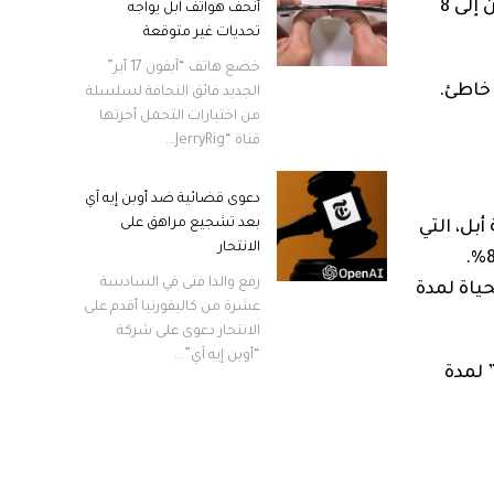
تختلف الأعمار الافتراضية للهواتف الذكية، على اختلاف علاماتها التجارية والصيانة ومدى الاستخدام، ما بين عامين إلى 8
أنحف هواتف آبل يواجه
تحديات غير متوقعة
خضع هاتف “آيفون 17 أير”
 خاطئ.
الجديد فائق النحافة لسلسلة
من اختبارات التحمل أجرتها
قناة “JerryRig...
دعوى قضائية ضد أوبن إيه آي
بعد تشجيع مراهق على
بل، التي
الانتحار
رفع والدا فتى في السادسة
على قيد الحياة لمدة
عشرة من كاليفورنيا أقدم على
الانتحار دعوى على شركة
“أوبن إيه آي”...
 لمدة