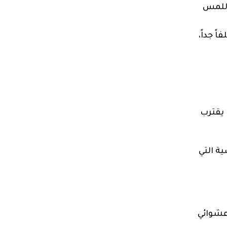
اللمس
 جداً،
 يقترب
ة التي
 عشوائي