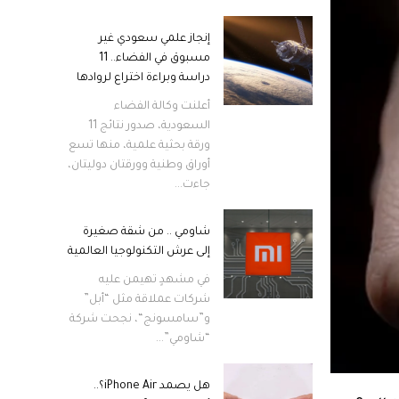
إنجاز علمي سعودي غير
مسبوق في الفضاء.. 11
دراسة وبراءة اختراع لروادها
أعلنت وكالة الفضاء
السعودية، صدور نتائج 11
ورقة بحثية علمية، منها تسع
أوراق وطنية وورقتان دوليتان،
جاءت...
شاومي .. من شقة صغيرة
إلى عرش التكنولوجيا العالمية
في مشهدٍ تهيمن عليه
شركات عملاقة مثل “أبل”
و”سامسونج“، نجحت شركة
“شاومي”...
هل يصمد iPhone Air؟..