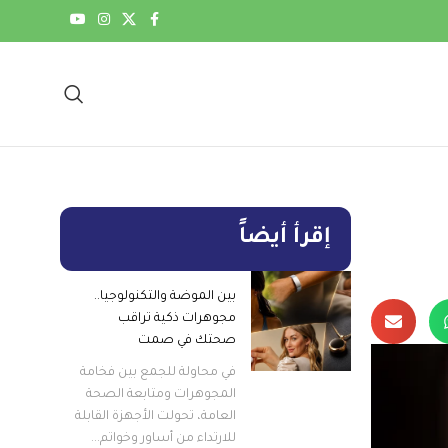
إقرأ أيضاً
بين الموضة والتكنولوجيا..
مجوهرات ذكية تراقب
صحتك في صمت
في محاولة للجمع بين فخامة
المجوهرات ومتابعة الصحة
العامة، تحولت الأجهزة القابلة
للارتداء من أساور وخواتم...