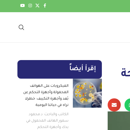
إقرأ أيضاً
ة
الميكروبات على الهواتف
المحمولة وأجهزة التحكم عن
بُعد وأجهزة التكييف: خطرلا
نراه في حياتنا اليومية
الكاتب والباحث: د.محمود
سمور الهاتف المحمول في
يدك وأجهزة التحكم