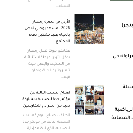
النساء...
الأردن في حضرة رمضان
مندر أو (البنجر)
2026… مشهد روحاني نابض
بالحياة يعيد تشكيل دفء
المجتمع
عمّانمع ثبوت هلال رمضان
راولة في
يدخل الأردن مرحلة استثنائية
من السكينة واليقين حيث
تتغير وتيرة الحياة وتعلو
قيم...
سيلة
افتتاح النسخة الثالثة من
مؤتمر جدة للصيدلة بمشاركة
نخبة من الخبراء والممارسين
لرياضية
انطلقت صباح اليوم فعاليات
 المضادة
النسخة الثالثة من مؤتمر جدة
للصيدلة، الذي تنظمه إدارة