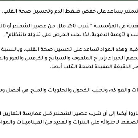
وحول الموضوع قالت فيكتوريا تايلور، كبيرة خبراء التغذية في المؤسسة:”شرب 250 ملل من عصير الش
لأوعية الدموية، لذا يجب الحرص على تناوله بانتظام”.
فيه، وهذه المواد تساعد على تحسين صحة القلب، وبالنسبة
هم الخبراء بإدراج الملفوف والسبانخ والكرفس والموز والف
ر الدقيقة المفيدة لصحة القلب أيضا.
وات والفواكه، وتجنب الكحول والحلويات والملح، هي أفضل و
وا أيضا إلى أن شرب عصير الشمندر قبل ممارسة التمارين ا
ط لاحتوائه على النترات والعديد من الفيتامينات والمواد