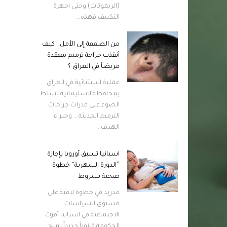
(الريموتات) وحتى اجهزة
التكييف فهذه...
من الصعقة إلى الأمل… كيف
أنقذت جراحة ترميم معقدة
مريضاً في العراق ؟
عملية استثنائية في العراق
بمحافظة السليمانية تسلط
الضوء على قدرات جراحات
الترميم الحديثة … وخبراء
الهدف...
اسبانيا تسبق أوروبا بإجازة
”الدورة الشهرية“ خطوة
صحية بشروط
مدريد في خطوة لافتة على
مستوى السياسات
الاجتماعية في اسبانيا أقرت
الحكومة قانوناً جديداً يمنح