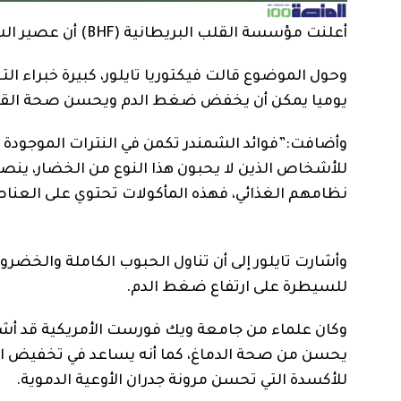
أعلنت مؤسسة القلب البريطانية (BHF) أن عصير الشمندر يساعد على خفض ضغط الدم وتحسين صحة القلب.
يوميا يمكن أن يخفض ضغط الدم ويحسن صحة القلب وا
وأضافت:”فوائد الشمندر تكمن في النترات الموجودة 
للأشخاص الذين لا يحبون هذا النوع من الخضار، ينصح
نظامهم الغذائي، فهذه المأكولات تحتوي على العناص
وأشارت تايلور إلى أن تناول الحبوب الكاملة والخضر
للسيطرة على ارتفاع ضغط الدم.
وكان علماء من جامعة ويك فورست الأمريكية قد أشار
يحسن من صحة الدماغ، كما أنه يساعد في تخفيض الضغ
للأكسدة التي تحسن مرونة جدران الأوعية الدموية.