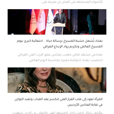
الأضواء المسلطة على الفنان بل بقدرته على...
بغداد تُشعل خشبة المسرح برسالة حياة … احتفالية كبرى بيوم
المسرح العالمي وتكريم رواد الإبداع العراقي
بغدادفي مشهد ثقافي مهيب يعكس عمق الإرث الفني العراقي
احتضنت بغداد احتفالية مميزة بمناسبة اليوم العالمي...
المرأة تعود إلى قلب القرار الفني لتكسر عقد الغياب وتعيد التوازن
في نقابة الفنانين الأردنيين
عمّانفي تحوّل لافت داخل المشهد الفني والنقابي في الاردن شهدت