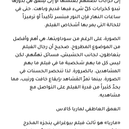
إلى خرابات تضمّهم بعتمتها أو إلى شِقق هي بدورها
تبدو كخرابات كلّ شيء فيها قديم وباهت. حتى في
ساعات النهار فإن النور مبتسر تأكيداً أو ترميزاً
للحالة التي يمر بها أشخاص الفيلم.
الصورة، على الرغم من سوداويتها، هي أهم وأفضل
من الموضوع المطروح. صحيح أن رجال الفيلم
يتعاطون، لجانب الحشيش، مسائل تهمّهم، لكن
ليس كل ما يهم شخصية ما في فيلم ما يهم
المشاهدين. بالضرورة. لذا تنحصر الحسنات في
الصورة. بينما تمرّ المَشاهد بإيقاع خافت ورتيب، مما
يحدّ كثيراً من قدرة الفيلم على التواصل مع
مشاهديه.
العمق العاطفي لماريا كالاس
«ماريا» هو ثالث فيلم بيوغرافي ينجزه المخرج