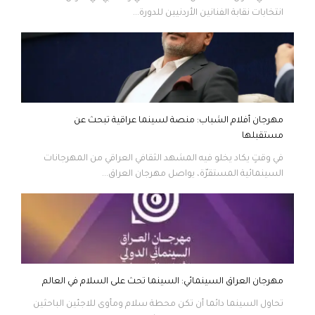
انتخابات نقابة الفنانين الأردنيين للدورة...
مهرجان أفلام الشباب: منصة لسينما عراقية تبحث عن
مستقبلها
في وقتٍ يكاد يخلو فيه المشهد الثقافي العراقي من المهرجانات
السينمائية المستقرّة، يواصل مهرجان العراق...
مهرجان العراق السينمائي: السينما تحث على السلام في العالم
تحاول السينما دائما أن تكن محطة سلام ومأوى للاجئين الباحثين