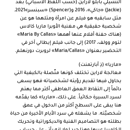
التشيلي بابلو لاراين (حسب اللفظ الأسباني) بعد
(Jackie) «جاكي»، 2016 و(Spencer) «سبنسر»2021.
مثل سابقيه هو فيلم عن امرأة ومثلهما هو عن
شخصية حقيقية هي مغنية الأوبرا ماريا كالاس
(هناك حفنة أفلام عنها أهمها «Maria By Callas»
لتوم وولف، 2017) إلى جانب فيلم إيطالي آخر في
التحضير بعنوان «Maria‪/‬Callas» لروبرت دورنهلم.
«ماريا» (ذِ أبارتمنت)
معالجة لاراين تختلف كونها متّصلة بالكيفية التي
يحاول فيها تقديم رؤيته لشخصياته فهو يسعى
دائماً إلى التقاط العمق العاطفي أكثر مما يهتم
لسرد السيرة حكائياً. على ذلك، «ماريا» كما يقدّمه
هنا يبقى على السطح أكثر من الدخول في عمق
شخصيّته. ما يشغله في سرد الأيام الأخيرة من حياة
بطلته هو التصاميم الفنية والديكوراتية وتحريك
الكاميرا عبرها وهذا جيد لولا إنه يأتي على حساب