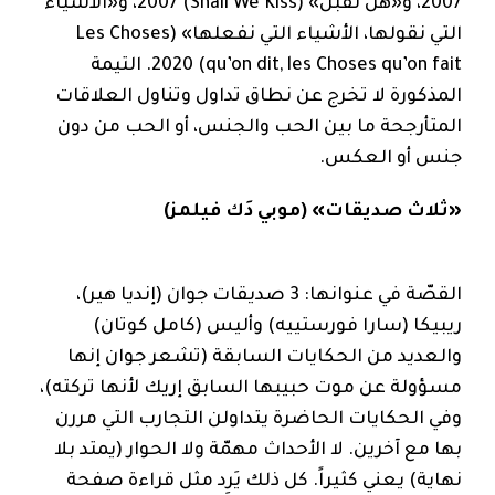
2007، و«هل نُقبّل» (Shall We Kiss) 2007، و«الأشياء
التي نقولها، الأشياء التي نفعلها» (Les Choses
qu’on dit, les Choses qu’on fait) 2020. التيمة
المذكورة لا تخرج عن نطاق تداول وتناول العلاقات
المتأرجحة ما بين الحب والجنس، أو الحب من دون
جنس أو العكس.
«ثلاث صديقات» (موبي دَك فيلمز)
القصّة في عنوانها: 3 صديقات جوان (إنديا هير)،
ريبيكا (سارا فورستييه) وأليس (كامل كوتان)
والعديد من الحكايات السابقة (تشعر جوان إنها
مسؤولة عن موت حبيبها السابق إريك لأنها تركته)،
وفي الحكايات الحاضرة يتداولن التجارب التي مررن
بها مع آخرين. لا الأحداث مهمّة ولا الحوار (يمتد بلا
نهاية) يعني كثيراً. كل ذلك يَرِد مثل قراءة صفحة