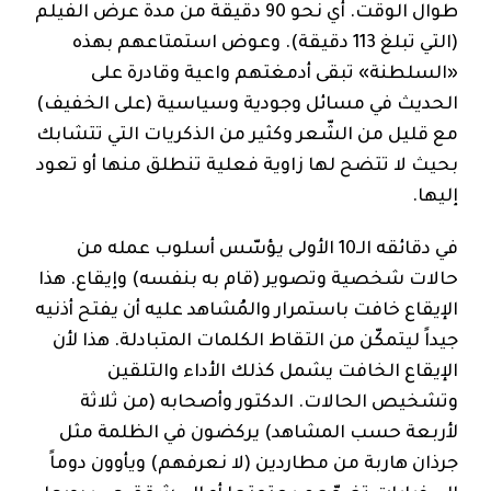
طوال الوقت. أي نحو 90 دقيقة من مدة عرض الفيلم
(التي تبلغ 113 دقيقة). وعوض استمتاعهم بهذه
«السلطنة» تبقى أدمغتهم واعية وقادرة على
الحديث في مسائل وجودية وسياسية (على الخفيف)
مع قليل من الشّعر وكثير من الذكريات التي تتشابك
بحيث لا تتضح لها زاوية فعلية تنطلق منها أو تعود
إليها.
في دقائقه الـ10 الأولى يؤسّس أسلوب عمله من
حالات شخصية وتصوير (قام به بنفسه) وإيقاع. هذا
الإيقاع خافت باستمرار والمُشاهد عليه أن يفتح أذنيه
جيداً ليتمكّن من التقاط الكلمات المتبادلة. هذا لأن
الإيقاع الخافت يشمل كذلك الأداء والتلقين
وتشخيص الحالات. الدكتور وأصحابه (من ثلاثة
لأربعة حسب المشاهد) يركضون في الظلمة مثل
جرذان هاربة من مطاردين (لا نعرفهم) ويأوون دوماً