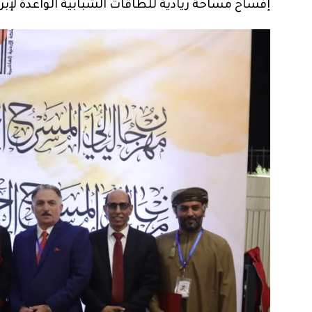
إفساح مساحة ريادية للطاقات الشبابية الواعدة لإبراز 