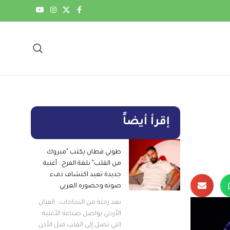
إقرأ أيضاً
طوني قطان يكتب "مبروك
من القلب" بلغة الفرح.. أغنية
جديدة تعيد اكتشاف دفء
صوته وحضوره العربي
بعد رحلة من النجاحات.. الفنان
الأردني يواصل صناعة الأغنية
التي تصل إلى القلب قبل الأذن