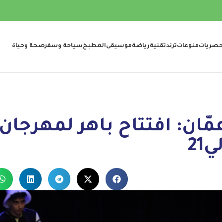
صريات
منوعات
ترند
تقنية
رياضة
موسيقى
المطبخ
سياحة وسفر
صحة وحياة
عمّان: افتتاح باهر لمهرجان
21