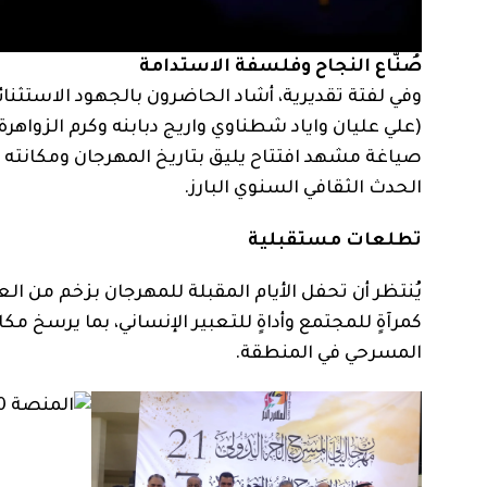
صُنّاع النجاح وفلسفة الاستدامة
وفي لفتة تقديرية، أشاد الحاضرون بالجهود الاستثنائ
(علي عليان واياد شطناوي واريج دبابنه وكرم الزوا
صياغة مشهد افتتاح يليق بتاريخ المهرجان ومكانته ا
الحدث الثقافي السنوي البارز.
تطلعات مستقبلية
يُنتظر أن تحفل الأيام المقبلة للمهرجان بزخم من ال
كمرآةٍ للمجتمع وأداةٍ للتعبير الإنساني، بما يرسخ م
المسرحي في المنطقة.