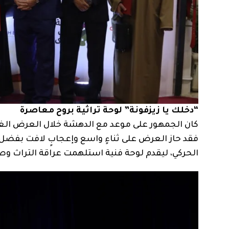
“دخلك يا زيزفونة” لوحة تراثية بروح معاصرة
كان الجمهور على موعد مع الدهشة خلال العرض الغن
فقد حاز العرض على ثناءٍ واسع وإعجابٍ لافت بفضل حا
الحركي، ليقدم لوحة فنية استلهمت عراقة التراث وص