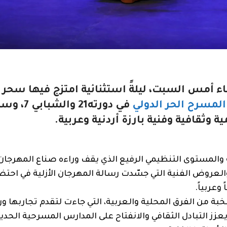
ساء أمس السبت،
ليلةً استثنائية امتزج فيها سحر 
لمسرح الحر الدولي
في دورته21 والشبابي
ثقافية وفنية بارزة أردنية وعربية.
والمستوى التنظيمي الرفيع الذي يقف وراءه صناع المهرجان؛
والعروض الفنية التي جسّدت رسالة المهرجان الأزلية في احتض
وعربياً.
 من الفرق المحلية والعربية، التي جاءت لتقدم تجاربها ور
عزز التبادل الثقافي والانفتاح على المدارس المسرحية الحديث