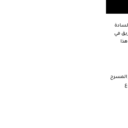
لسادة
يق في
هذا
 المسرح
ع