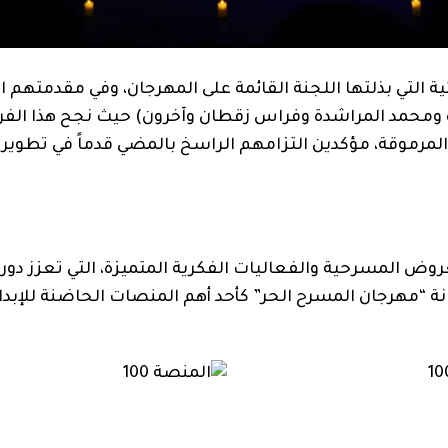
ية التي بذلتها اللجنة القائمة على المهرجان، وفي مقدمتهم ا
هرة ومحمد المراشدة وفراس زقطان وآخرون) حيث نجح هذا الفر
لمرموقة، مؤكدين التزامهم الراسخ بالمضي قدماً في تطوير 
عروض المسرحية والفعاليات الفكرية المتميزة، التي تعزز دور
كانة “مهرجان المسرح الحر” كأحد أهم المنصات الحاضنة للإبدا