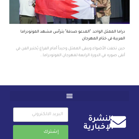
دراما الممثل الواحد: "المدعو صدفة" يترأس مشهد المونودراما
العربية في ختام المهرجان
حين تخفت الأضواء ويبقى الممثل وحيداً أمام الفراغ يُختبر الفن في
أنقى صوره في الدورة الرابعة لمهرجان المونودراما...
النشرة
الإخبارية
إشترك