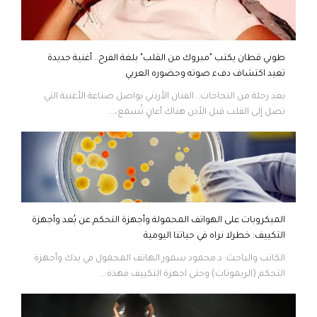
طوني قطان يكتب "مبروك من القلب" بلغة الفرح.. أغنية جديدة
تعيد اكتشاف دفء صوته وحضوره العربي
بعد رحلة من النجاحات.. الفنان الأردني يواصل صناعة الأغنية التي
تصل إلى القلب قبل الأذن هناك أغانٍ تُسمع،...
الميكروبات على الهواتف المحمولة وأجهزة التحكم عن بُعد وأجهزة
التكييف: خطرلا نراه في حياتنا اليومية
الكاتب والباحث: د.محمود سمور الهاتف المحمول في يدك وأجهزة
التحكم (الريموتات) وحتى اجهزة التكييف فهذه...