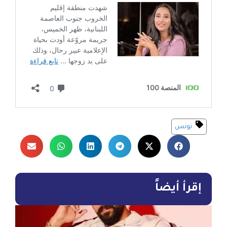
تونس
إقرأ أيضاً