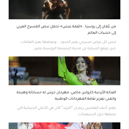
من عُمان إلى روسيا… «لقمة عيش» تحمل نبض المسرح العربي
إلى خشبات العالم
ليس كل عرض مسرحي يعبر الحدود … وبعضها يعبر الثقافات.
حين ترتفع الستارة في مدينة كينيشما الروسية عصر...
الفنانة الأردنية كارولين ماضي: مهرجان جرش له حساباته وهيبته
واتمنى تعزيز ثقافة المهرجانات الوطنية
بقلم: أحمد الغلاييني رغم ان “الترند” الآن هي الأغاني الشبابية التي
يصفها جيل السبعينات...