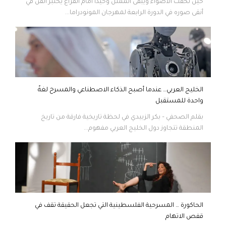
حين تخفت الأضواء ويبقى الممثل وحيداً أمام الفراغ يُختبر الفن في
أنقى صوره في الدورة الرابعة لمهرجان المونودراما...
الخليج العربي… عندما أصبح الذكاء الاصطناعي والمسرح لغةً
واحدة للمستقبل
بقلم الصحفي – بكر الزبيدي في لحظة تاريخية فارقة من تاريخ
المنطقة تتجاوز دول الخليج العربي مفهوم...
الحاكورة … المسرحية الفلسطينية التي تجعل الحقيقة تقف في
قفص الاتهام