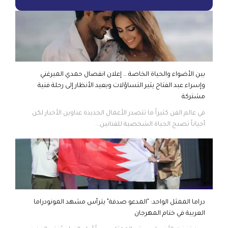
بين الأضواء والحياة الخاصة … إعلان انفصال حمدي الميرغني
وإسراء عبد الفتاح يثير التساؤلات ويعيد الأنظار إلى رحلة فنية
مشتركة
في عالم الفن كثيراً ما تتصدر الأعمال الجديدة عناوين الأخبار لكن
أحياناً تصبح الحياة الشخصية للفنانين...
دراما الممثل الواحد: "المدعو صدفة" يترأس مشهد المونودراما
العربية في ختام المهرجان