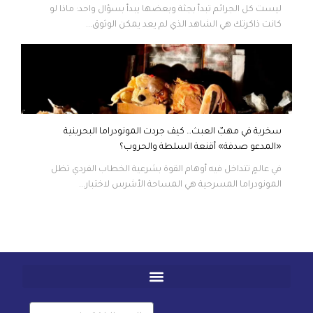
ليست كل الجرائم تبدأ بجثة وبعضها يبدأ بسؤال واحد: ماذا لو
كانت ذاكرتك هي الشاهد الذي لم يعد يمكن الوثوق...
سخرية في مهبّ العبث… كيف جردت المونودراما البحرينية
«المدعو صدفة» أقنعة السلطة والحروب؟
في عالمٍ تتداخل فيه أوهام القوة بشرعية الخطاب الفردي تظل
المونودراما المسرحية هي المساحة الأشرس لاختبار...