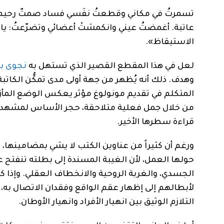
تسمرتُ في مكاني وقطعتُ نفَسي فساد صمتٌ رحيم، ل
عاتبة. أغمضتُ عيني وانكمشتْ أعضائي وتضرّعتُ: يا إله
الاستيقاظ».
لعل في هذا المقطع القصير الذي تستهل به
نجوى ب
وهدف. ذلك أنه يُظهر من جهة أولى مدى تمكُّن الكاتب
المتكلم في تقديم مونولوغ مؤثر يعكس الوضع المأزقي
من خلال جمل فعلية متلاحقة، حجر الأساس لمشهدية روا
قراءة سطرها الأخير.
ورغم أن كثيراً من عناوين الكتب لا يشي بمضامينها، ف
حولها العمل، لأن الغيبة المسندة إلى بطلته تنفتح عل
الجسدي، والغربة الروحية والانخطاف العقلي. وإذا كا
لأبطالهم إلى إظهار عقم الواقع وفقدان الاتصال به
التلازم الوثيق بين انهيار الأفراد وانهيار الأوطان.