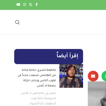
إقرأ أيضاً
فاطمة كشري حكاية فنانة
من الهامش صنعت مجداً في
قلوب الناس ورحلت تاركة
بصمة لا تُمحى
مصر في عالم الفن لا تُقاس
النجومية دائماً بعدد
البطولات أو الأضواء