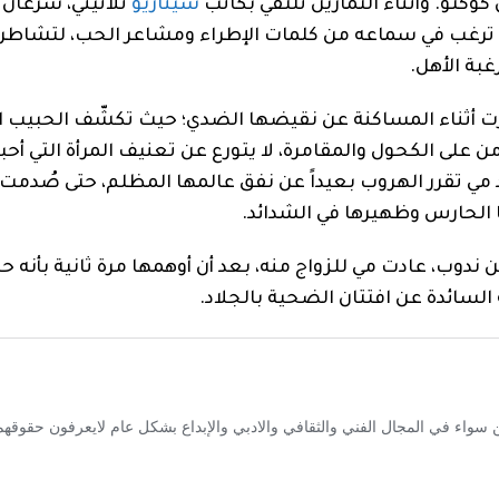
وكتو. وأثناء التمارين تلتقي بكاتب
سيناريو
ثلاثيني، سرعان 
 ترغب في سماعه من كلمات الإطراء ومشاعر الحب، لتشاطره
بة الأهل.
ت أثناء المساكنة عن نقيضها الضدي؛ حيث تكشّف الحبيب ا
لى الكحول والمقامرة، لا يتورع عن تعنيف المرأة التي أحب
د مي تقرر الهروب بعيداً عن نفق عالمها المظلم، حتى صُدمت
 الحارس وظهيرها في الشدائد.
ندوب، عادت مي للزواج منه، بعد أن أوهمها مرة ثانية بأنه حب
 السائدة عن افتتان الضحية بالجلاد.