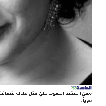
«ميْ! سقط الصوت عليّ مثل غلالة شفافة أ
قوياً.