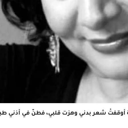
وقفتْ شعر بدني وهزت قلبي، فطنّ في أذني طبل