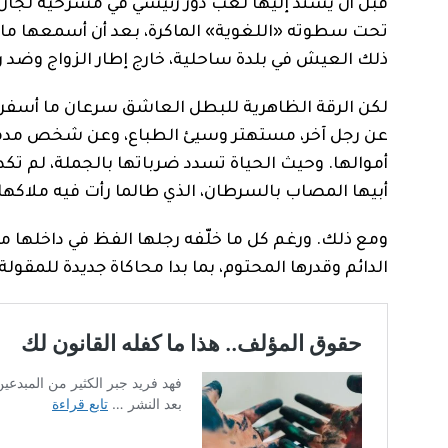
قبل أن يسند إليها لعب دور رئيسي في مسرحية لجان ك
تحت سطوته «اللغوية» الماكرة، بعد أن أسمعها ما
ذلك العيش في بلدة ساحلية، خارج إطار الزواج وضد رغ
لكن الرقة الظاهرية للبطل العاشق سرعان ما أسفر
عن رجل آخر، مستهتر وسيئ الطباع، وعن شخص مدمن ع
أموالها. وحيث الحياة تسدد ضرباتها بالجملة، لم تك
أبيها المصاب بالسرطان، الذي طالما رأت فيه ملاكها
ومع ذلك. ورغم كل ما خلّفه رجلها الفظ في داخلها من 
الدائم وقدرها المحتوم، بما بدا محاكاة جديدة للمقولة