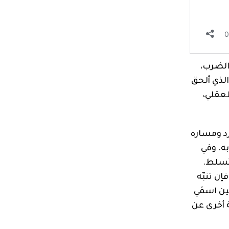
الضرب،
الذي ألحق
لعقلي،
رد ومساره
ه. وفي
متسلط.
ن تنبّه
ين اسمَي
ة أخرى عن