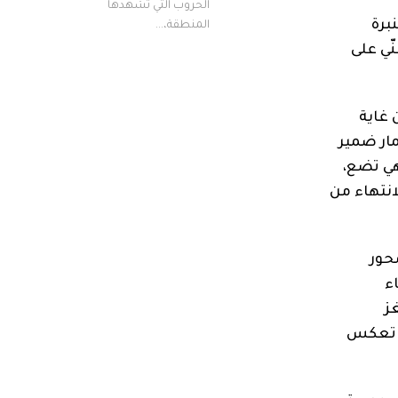
الحروب التي تشهدها
برة
المنطقة،...
ّي على
 غاية
مار ضمير
هي تضع،
انتهاء من
محور
ء
ز
تي تعكس