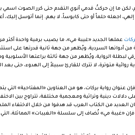
كن ما إن حركتُ قدمي أنوي التقدم حتى كرر الصوت اسمي بن
ي، اجعله حلماً أو حتى كابوساً، لا يهم. إنما أتوسل إليك، أعن
ركات
عملها الجديد «غيبة مي»، ما يصيب برمية واحدة أكثر من
ة من أدواتها السردية، ويُظهر من جهة ثانية قدرتها على استث
 لبطلة الرواية، ويُظهر من جهة ثالثة براعتها الأسلوبية و
ئية متوترة، لا تترك للقارئ سبيلاً إلى الهدوء، حتى بعد ال
إن عنوان رواية بركات، هو من العناوين «المفتاحية» التي يت
ى دلالات دينية وتراثية ومعجمية مختلفة، تتراوح بين الاختفا
ن العديد من الكتاب العرب قد هدفوا من خلال الاختفاء الملغ
، فإن «غيبة مي» تُضاف إلى سلسلة «الغيبات» المماثلة، ال