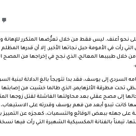
على نحو أعنف. ليس فقط من خلال تعرُّضها المتكرر للإهانة و
لتي رأت في الأمومة حبل نجاتها الأخير. إلا أن قدرها المظلم 
 من خلال طبيبها المعالج، الذي نجح في إخراجها من المصح ا
.
مه السردي إلى يوسف، فقد بدا تتويجاً بالغ الدلالة لبنية الس
ظي تحت مطرقة الألزهايمر، الذي طالما خشيت من إصابتها ب
دخالها إلى مصح عقلي بعد محاولتها الفاشلة لقتل زوجها ال
 كانت تبدو أبعد من فهم يوسف وقدرته على الاستيعاب، فإ
الة على جهله ببعض الوقائع والتسميات، كعجزه عن التمييز ب
طتها، تيمناً بالفنانة المكسيكية الشهيرة التي رأت فيها نسخ