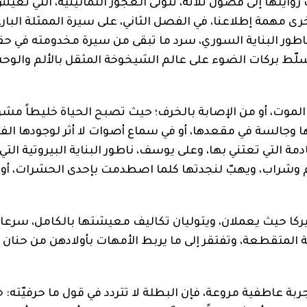
وايتها إلى فصول ثلاثة، تتولى العجوز الثمانينية، التي تعي
خرى مهمة إطلاعنا، في الفصل الثاني، على سيرة الممثلة البارع
ناطور البناية السوري، سرد ما تبقى من سيرة مخدومته في حق
لّط بركات الضوء على عالم الشيخوخة المثقل بالألم والوح
لموت، أو من الإصابة بالخرف؛ حيث تصبح الحياة خليطاً مش
ا وجالسة في مقعدها، أو في سماع أصوات لا أثر لوجودها الف
دمة التي تعتني بها، وعلى يوسف، ناطور البناية البيروتية ال
ام وشراب، ويهبّ لنجدتها كلما اصطدمت بإحدى الحشرات، أو 
ركا حيث يعملان، ويتوليان تكاليف معيشتها بالكامل، سرعان
ة المتقطعة، وتفتقر إلى ما يربط الأمهات بأولادهن من حنان ب
جربة عاطفية مروعة، فإن البطلة لا تتردد في قول ما حرفيّته: «