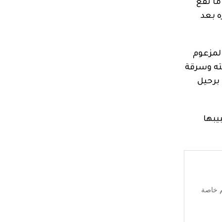
ما تقع
 بعد
لمزعوم
ته وسرقة
 برحيل
يبها