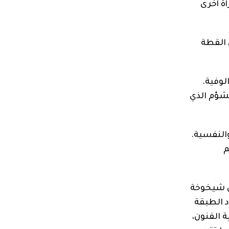
أة أخرى
 القطة
لوفية.
لشؤم الذي
والنفسية.
م
ين شيخوخة
د الطبقة
ة الفنون،