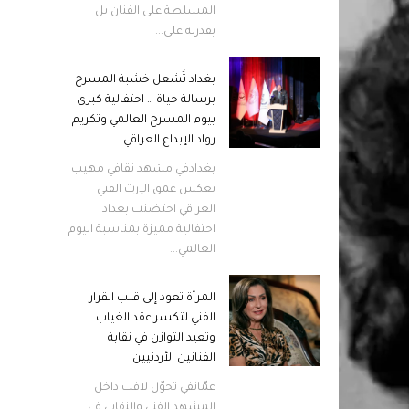
المسلطة على الفنان بل
بقدرته على...
بغداد تُشعل خشبة المسرح
برسالة حياة … احتفالية كبرى
بيوم المسرح العالمي وتكريم
رواد الإبداع العراقي
بغدادفي مشهد ثقافي مهيب
يعكس عمق الإرث الفني
العراقي احتضنت بغداد
احتفالية مميزة بمناسبة اليوم
العالمي...
المرأة تعود إلى قلب القرار
الفني لتكسر عقد الغياب
وتعيد التوازن في نقابة
الفنانين الأردنيين
عمّانفي تحوّل لافت داخل
المشهد الفني والنقابي في