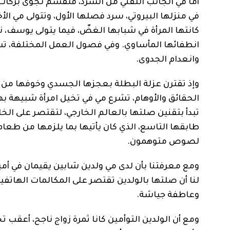
أما في الجانب التقني من السرد، فتقسم نجوى بركات ر
في منزلها البيروتي، سرد فصلها الأول، وتتولى مي الأ
كانتها المرأة في شبابها الغضّ، فيما يتولى يوسف، 
انطفائها المأساوي. وفي فصول العمل المختلفة، تس
وانعدام الجدوى.
وإذ تقترن عزلة البطلة بعجزها الجسدي وخوفها من ا
الحقائق والأوهام، تشرع مي في تخيل امرأة شبيهة به
تبدأ بتقنين صلتها بالعالم الخارجي، لتقتصر على الخا
طابقها التاسع، الذي كان يأتيها بما يلزمها من طع
لصوص متوهمون.
ومع معرفتنا بأن لدى مي ولدين شابين يقيمان في أمي
لنا أن صلتها بالولدين تقتصر على المكالمات الهاتفي
وعاطفة جياشة.
ومع أن الولدين التوأمين كانا ثمرة زواج ناجح، أعقب ت