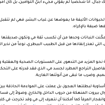
بال. أنا شخصياً لم يقوّني مجيء ابنيّ التوأمين، بل كأن امر
الحيوانات الأليفة ما يعوضها عن غياب البشر، فهي لم تتقبل
ا ضيفة بالإكراه.
تمكّنت النباتات وحدها من أن تكسب ثقة مي وتكون صديقتها ا
لتي تعذر إنقاذها من قبل الطبيب البيطري، نوعاً من نذير ا
ة نحو المزيد من التدهور، على المستويات الصحية والعقلية 
تفاصيل التراجع المطرد لجسد مي، الذي فقد قدرته على التحك
ميم، وضرب ما تبقى من أنوثتها الغاربة.
مأساوية لبطلتها العجوز، بل عملت على المواءمة الحاذقة ب
ل بيروت المنهكة من حروب الداخل والخارج، وصولاً إلى فسا
انفجار المرفأ كما أمكننا أن نتعرف إلى مي وقد تخرجت في كلي