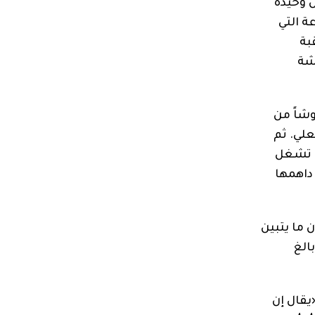
ش وحيدة
ة التي
بة
شة
وشاً من
علي. ثم
تي تشغل
داهمها
 ما يتبين
الغ
يقال إن