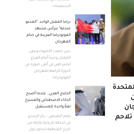
السبعينات...
دراما الممثل الواحد: "المدعو
صدفة" يترأس مشهد
المونودراما العربية في ختام
المهرجان
حين تخفت الأضواء ويبقى
الممثل وحيداً أمام الفراغ
يُختبر الفن في أنقى صوره في
الدورة الرابعة لمهرجان
المونودراما...
لمتحدة
الخليج العربي… عندما أصبح
ن
الذكاء الاصطناعي والمسرح
ان
لغةً واحدة للمستقبل
 تلاحم
بقلم الصحفي – بكر الزبيدي
في لحظة تاريخية فارقة من
تاريخ المنطقة تتجاوز دول