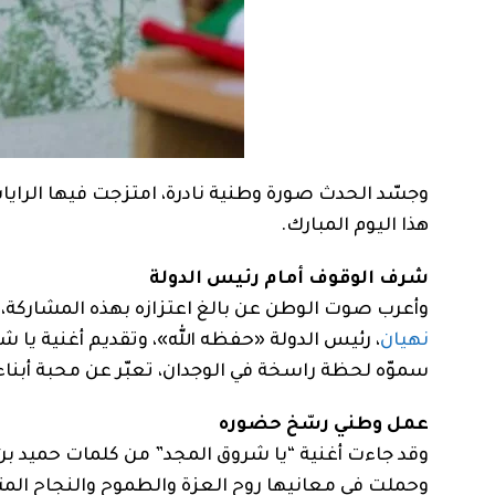
وجسّد الحدث صورة وطنية نادرة، امتزجت فيها الراي
هذا اليوم المبارك.
شرف الوقوف أمام رئيس الدولة
وأعرب صوت الوطن عن بالغ اعتزازه بهذه المشاركة، 
نهيان
، رئيس الدولة «حفظه الله»، وتقديم أغنية يا ش
سموّه لحظة راسخة في الوجدان، تعبّر عن محبة أبناء
عمل وطني رسّخ حضوره
وقد جاءت أغنية “يا شروق المجد” من كلمات حميد بن 
وحملت في معانيها روح العزة والطموح والنجاح المت