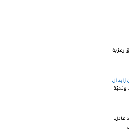
ق رمزية
ايد آل
وتحيّة
 عادل،