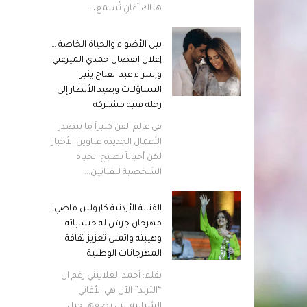
هناك أغانٍ تُسمع،...
بين الأضواء والحياة الخاصة …
إعلان انفصال حمدي الميرغني
وإسراء عبد الفتاح يثير
التساؤلات ويعيد الأنظار إلى
رحلة فنية مشتركة
في عالم الفن كثيراً ما تتصدر
الأعمال الجديدة عناوين الأخبار
لكن أحياناً تصبح الحياة
الشخصية للفنانين...
الفنانة الأردنية كارولين ماضي:
مهرجان جرش له حساباته
وهيبته واتمنى تعزيز ثقافة
المهرجانات الوطنية
بقلم: أحمد الغلاييني رغم ان
“الترند” الآن هي الأغاني
الشبابية التي يصفها جيل