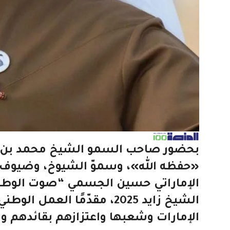
بحضور صاحب السمو الشيخ محمد بن زايد
«حفظه الله»، وسموّ الشيوخ، وضيوف الدو
الإماراتي حسين الجسمي “صوت الوطن
الشيخ زايد 2025، مقدّمًا
الإمارات وشعبها واعتزازهم بقائدهم 