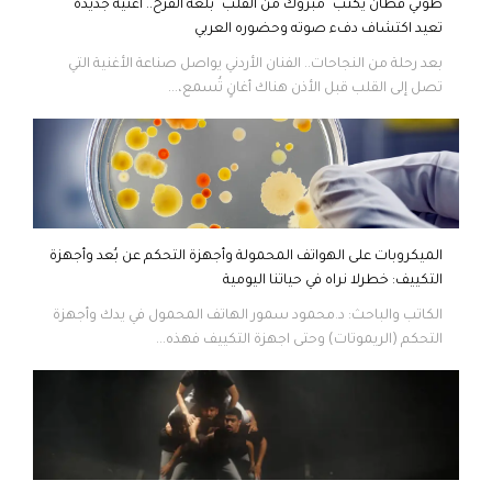
طوني قطان يكتب "مبروك من القلب" بلغة الفرح.. أغنية جديدة
تعيد اكتشاف دفء صوته وحضوره العربي
بعد رحلة من النجاحات.. الفنان الأردني يواصل صناعة الأغنية التي
تصل إلى القلب قبل الأذن هناك أغانٍ تُسمع،...
الميكروبات على الهواتف المحمولة وأجهزة التحكم عن بُعد وأجهزة
التكييف: خطرلا نراه في حياتنا اليومية
الكاتب والباحث: د.محمود سمور الهاتف المحمول في يدك وأجهزة
التحكم (الريموتات) وحتى اجهزة التكييف فهذه...