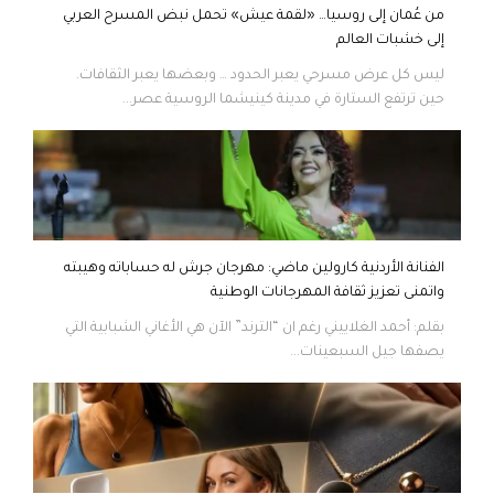
من عُمان إلى روسيا… «لقمة عيش» تحمل نبض المسرح العربي
إلى خشبات العالم
ليس كل عرض مسرحي يعبر الحدود … وبعضها يعبر الثقافات.
حين ترتفع الستارة في مدينة كينيشما الروسية عصر...
الفنانة الأردنية كارولين ماضي: مهرجان جرش له حساباته وهيبته
واتمنى تعزيز ثقافة المهرجانات الوطنية
بقلم: أحمد الغلاييني رغم ان “الترند” الآن هي الأغاني الشبابية التي
يصفها جيل السبعينات...