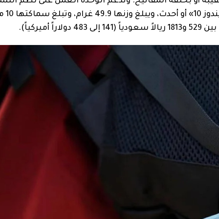
حقيبة أو بحلقة المفاتيح. وتدعم الوحدة العمل على نظم الت
«آندرويد 11»، و«آي