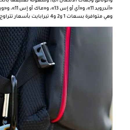
والوثائق وجهات الاتصال آلياً، وسهولة تعليقها بال
وهي متوافرة بسعات 1 و2 و4 تيرابايت بأسعار تتراوح بين 529 و1813 ريالاً سعودياً (141 إلى 483 دولاراً أميركياً).