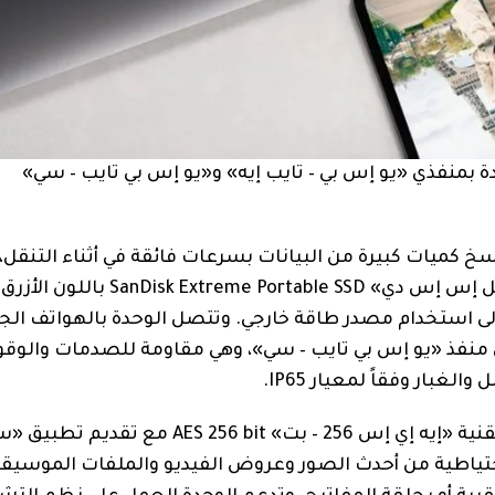
 بمنفذي «يو إس بي – تايب إيه» و«يو إس بي تايب – سي»
 كميات كبيرة من البيانات بسرعات فائقة في أثناء التنقل،
وحدة التخزين المحمولة «سانديسك إكستريم بورتابل إس إس دي» able SSD
دون الحاجة إلى استخدام مصدر طاقة خارجي. وتتصل الوحدة بالهواتف الج
 منفذ «يو إس بي تايب – سي»، وهي مقاومة للصدمات والوق
وتدعم الوحدة تشفير البيانات المخزنة عليها وفقاً لتقنية «إيه إي إس 256 – بت» t
SanDisk Memo لحفظ نسخ احتياطية من أحدث الصور وعروض الفيديو والملفات الموسيق