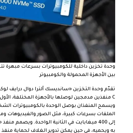
وحدة تخزين داخلية للكومبيوترات بسرعات مبهرة تتجاوز 5000 ميغابايت في الثانية في «ويسترن ديجيتال بلو إس
بين الأجهزة المحمولة والكومبيوتر
C منفذين مدمجين لوصلها بالأجهزة المختلفة، الأول 
ويسمح المنفذان بوصل الوحدة بالكومبيوترات الشخصي
الملفات بسرعات كبيرة، مثل الصور والفيديوهات ومل
إلى 400 ميغابايت في الثانية الواحدة. ويصمم م
به ويحميه، في حين يمكن تدوير الغلاف لحماية منفذ 