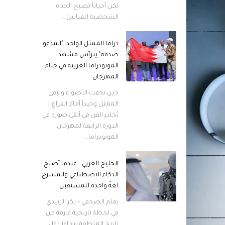
لكن أحياناً تصبح الحياة
الشخصية للفنانين...
دراما الممثل الواحد: "المدعو
صدفة" يترأس مشهد
المونودراما العربية في ختام
المهرجان
حين تخفت الأضواء ويبقى
الممثل وحيداً أمام الفراغ
يُختبر الفن في أنقى صوره في
الدورة الرابعة لمهرجان
المونودراما...
الخليج العربي… عندما أصبح
الذكاء الاصطناعي والمسرح
لغةً واحدة للمستقبل
بقلم الصحفي – بكر الزبيدي
في لحظة تاريخية فارقة من
تاريخ المنطقة تتجاوز دول