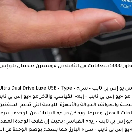
 إن 5000»
تقدّم وحدة التخزين «سانديسك ألترا دوال درايف لوكس يو إس بي تايب – سي» ive Luxe USB – Type
هو «يو إس بي تايب – إيه» القياسي، والآخر هو «يو إس بي تاي
ة والهواتف الجوالة والأجهزة اللوحية التي تدعم المنفذين
فات العمل، وغيرها. ويمكن قراءة البيانات من الوحدة بسر
نفذ «يو إس بي تايب – إيه» القياسي؛ بحيث إن غلاف الوحدة المع
«يو إس بي تايب – سي» البارز؛ مما يسمح بوضع الوحدة في ال