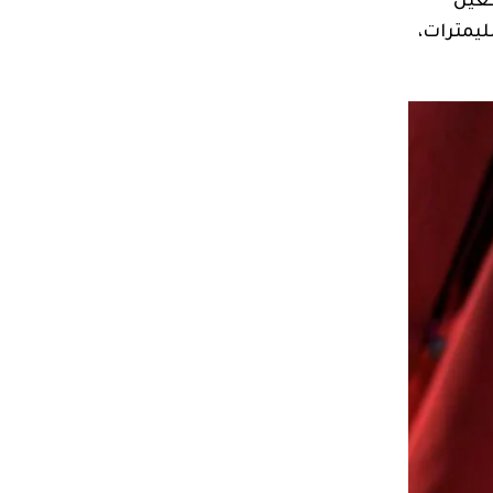
شغيل
 أو إس 13»، و«ماك أو إس 11»، و«ويندوز 10» أو أحدث، ويبلغ وزنها 49.9 غرام، وتبلغ سماكتها 10 مليمترات،