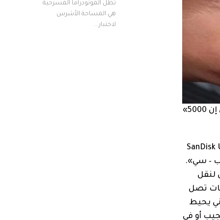
تظل المونودراما المسرحية
هي المساحة الأشرس
لاختبار...
SanDisk Ultra Dual Dr –
ب – سي».
 لنقل
عات تصل
دني يحيط
جيب أو في