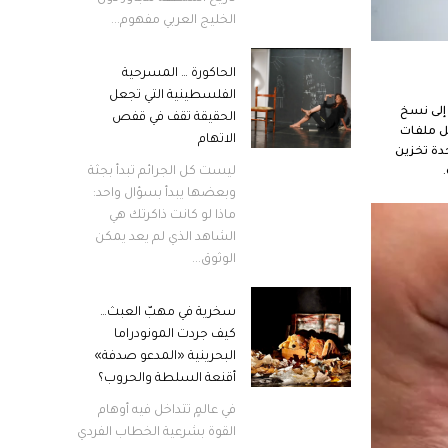
الخليج العربي مفهوم...
الحاكورة … المسرحية
الفلسطينية التي تجعل
 إلى نسخ
الحقيقة تقف في قفص
ل ملفات
الاتهام
دة تخزين
ليست كل الجرائم تبدأ بجثة
وبعضها يبدأ بسؤال واحد:
ماذا لو كانت ذاكرتك هي
الشاهد الذي لم يعد يمكن
الوثوق...
سخرية في مهبّ العبث…
كيف جردت المونودراما
البحرينية «المدعو صدفة»
أقنعة السلطة والحروب؟
في عالمٍ تتداخل فيه أوهام
القوة بشرعية الخطاب الفردي