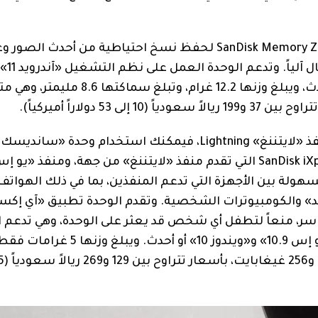
وتقدم الوحدة تطبيق «سانديسك ميموري زون» SanDisk Memory Zone لحفظ نسخ احتياطية من أحد
الفيديو والملفات
إس 10.0.2»، و«ماك أو إس 10.9»، و«ويندوز 10» أو أحدث، ويبلغ وزنها 12.2 غرام، وتبلغ س
وإن كنت تستخدم هاتف «آيفون» أو جهاز «آيباد» بمنفذ «لايتننغ» Lightning، فيمكنك استخدام وحدة «سان
إكسباند فلاش درايف لوكس» SanDisk iXpand Flash Drive Luxe التي تقدم منفذ «لايتننغ» من جهة، ومن
ولة بين الأجهزة التي تدعم المنفذين، بما في ذلك الهواتف 
يد» والكومبيوترات الشخصية. وتقدم الوحدة تطبيق «آي إكسب
 والصور بكلمة سر، منعاً لتطفل أي شخص قد يعثر على الوحدة، وهي تدعم
على نظم التشغيل «آندرويد» و«آي أو إس» و«ماك أو إس 10.9» و«ويندوز 10» أو