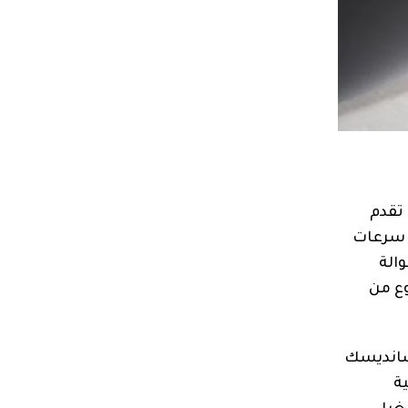
 تقدم
SanDisk Extreme Port باللون الأزرق سرعات
والة
وع من
AES 256 bi مع تقديم تطبيق «سانديسك
ية