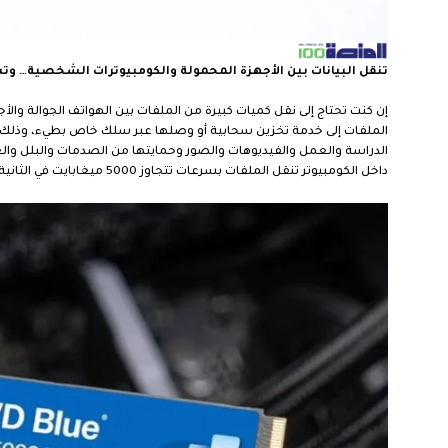
تنقل البيانات بين الأجهزة المحمولة والكومبيوترات الشخصية… و
إن كنت تحتاج إلى نقل كميات كبيرة من الملفات بين الهواتف الجوالة وا
الملفات إلى خدمة تخزين سحابية أو وصلها عبر سلك خاص بطيء، وذل
الدراسة والعمل والفيديوهات والصور وحمايتها من الصدمات والبلل والغ
داخل الكومبيوتر تنقل الملفات بسرعات تتجاوز 5000 ميغابايت في الثانية. واختبرت «الشرق الأوسط» تقنيات ووحدات التخزين الجديدة، ونذكر ملخص التجربة.