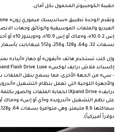
حقيبة الكومبيوتر المحمول بكل أمان.
بسعات 32، و64، و128، و256، و512 غيغابايت بأسعار تتراوح بين 37 و199 ريالاً سعودياً (10 إلى 53 دولاراً أميركياً).
– سي» من الجهة الأخرى، مما يسمح بنقل الملفات بسه
والأجهزة اللوحية التي تعمل بنظام التشغيل «آندرو
درايف» iXpand Drive لحماية الملفات
دولاراً أميركياً).