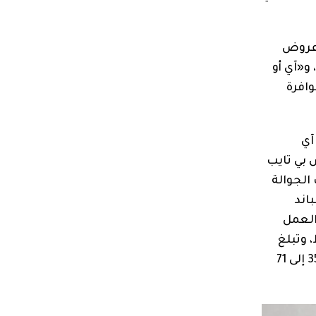
ث الصور وعروض
 الموسيقية والوثائق وجهات الاتصال آلياً. وتدعم الوحدة العمل على نظم التشغيل «آندرويد 11»، و«آي أو
ماكتها 8.6 مليمتر، وهي متوافرة
ديسك آي
فذ «يو إس بي تايب
الجوالة
اند
 العمل
 أحدث. ويبلغ وزنها 5 غرامات فقط، وتبلغ
سماكتها 8.6 مليمتر، وهي متوافرة بسعات 64، و128، و256 غيغابايت، بأسعار تتراوح بين 129 و269 ريالاً سعودياً (35 إلى 71