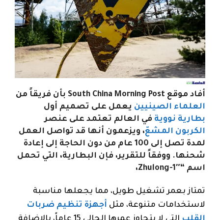
أفاد موقع South China Morning Post بأن فريقاً من
العلماء الصينيين
يعمل على تصميم أول
بطارية نووية
في العالم تعتمد على عنصر
الكربون المشعّ
، ويزعمون أنها قد تواصل العمل
لمدة تصل إلى 100 عام من دون الحاجة إلى إعادة
شحنها. ووفقاً للتقرير، فإن البطارية، التي تحمل
اسم “Zhulong-1″،
تمتاز بعمر تشغيل طويل، مما يجعلها مناسبة
لاستخدامات متنوعة، مثل
أجهزة تنظيم ضربات
القلب
التي لا يتجاوز عمرها الحالي 15 عاماً، بالإضافة