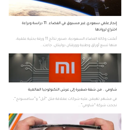
إنجاز علمي سعودي غير مسبوق في الفضاء.. 11 دراسة وبراءة
اختراع لروادها
أعلنت وكالة الفضاء السعودية، صدور نتائج 11 ورقة بحثية علمية،
منها تسع أوراق وطنية وورقتان دوليتان، جاءت...
شاومي .. من شقة صغيرة إلى عرش التكنولوجيا العالمية
في مشهدٍ تهيمن عليه شركات عملاقة مثل “أبل” و”سامسونج“،
نجحت شركة “شاومي”...