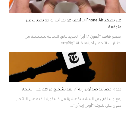
هل يصمد iPhone Air؟.. أنحف هواتف آبل يواجه تحديات غير
متوقعة
خضع هاتف “آيفون 17 أير” الجديد فائق النحافة لسلسلة من
اختبارات التحمل أجرتها قناة “JerryRig...
دعوى قضائية ضد أوبن إيه آي بعد تشجيع مراهق على الانتحار
رفع والدا فتى في السادسة عشرة من كاليفورنيا أقدم على الانتحار
دعوى على شركة “أوبن إيه آي”...