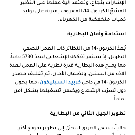
الإشارات بنجاح. وتعتمد آلية عملها على النظير
المشعّ الكربون-14، المعروف بقدرته على توليد
كميات منخفضة من الكهرباء.
استدامة وأمان البطارية
يُعدّ الكربون-14 من النظائر ذات العمر النصفي
الطويل، إذ يستمر تفككه الإشعاعي لمدة 5730 عاماً،
مما يمنح هذه البطارية قدرة نظرية على العمل لعدة
آلاف من السنين. ولضمان الأمان، تم تغليف مصدر
الكربون-14 في داخل
كربيد السيليكون
، مما يحول
دون تسرّب الإشعاع ويضمن تشغيلها بشكل آمن
تماماً.
تطوير الجيل الثاني من البطارية
حالياً، يسعى الفريق البحثيّ إلى تطوير نموذج أكثر