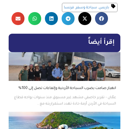
باريس
,
سياحة وسفر
,
فرنسا
إقرأ أيضاً
انهيار صامت يضرب السياحة الأردنية وإلغاءات تصل إلى 100%
عمّان – تقرير خاصفي مشهد غير مسبوق منذ سنوات يواجه قطاع
السياحة في الأردن أزمة حادة تهدد استمراريته مع...