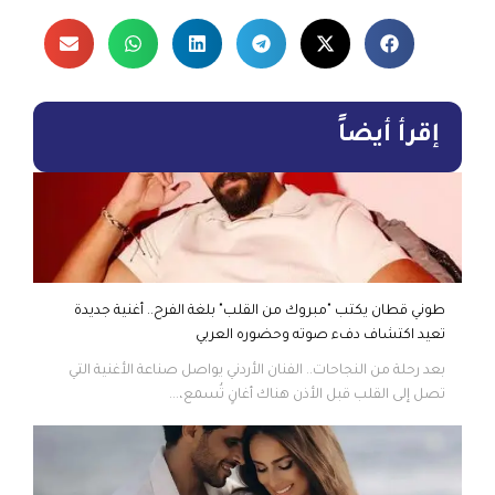
إقرأ أيضاً
طوني قطان يكتب "مبروك من القلب" بلغة الفرح.. أغنية جديدة
تعيد اكتشاف دفء صوته وحضوره العربي
بعد رحلة من النجاحات.. الفنان الأردني يواصل صناعة الأغنية التي
تصل إلى القلب قبل الأذن هناك أغانٍ تُسمع،...