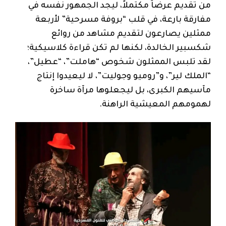
من تقديم عرضاً مكتملاً، ليجد الجمهور نفسه في
مفارقة بارعة، في قلب “بروفة مسرحية” لأربعة
ممثلين يصارعون لتقديم مشاهد من روائع
شكسبير الخالدة، لكنها لم تكن قراءة كلاسيكية؛
لقد تلبس الممثلون شخوص “هاملت”، “عطيل”،
“الملك لير”، و”روميو وجوليت”، لا ليعيدوا إنتاج
مآسيهم الكبرى، بل ليجعلوها مرآة ساخرة
لهمومهم المعيشية الراهنة.