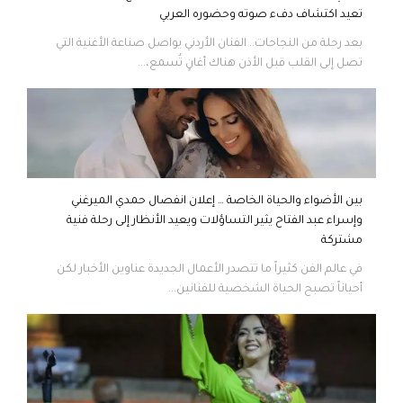
تعيد اكتشاف دفء صوته وحضوره العربي
بعد رحلة من النجاحات.. الفنان الأردني يواصل صناعة الأغنية التي
تصل إلى القلب قبل الأذن هناك أغانٍ تُسمع،...
بين الأضواء والحياة الخاصة … إعلان انفصال حمدي الميرغني
وإسراء عبد الفتاح يثير التساؤلات ويعيد الأنظار إلى رحلة فنية
مشتركة
في عالم الفن كثيراً ما تتصدر الأعمال الجديدة عناوين الأخبار لكن
أحياناً تصبح الحياة الشخصية للفنانين...