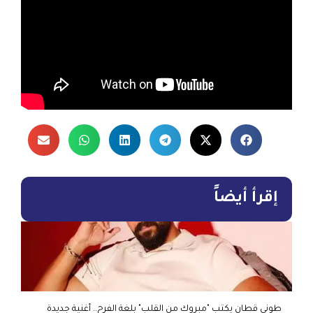
إقرأ أيضاً
طوني قطان يكتب "مبروك من القلب" بلغة الفرح.. أغنية جديدة