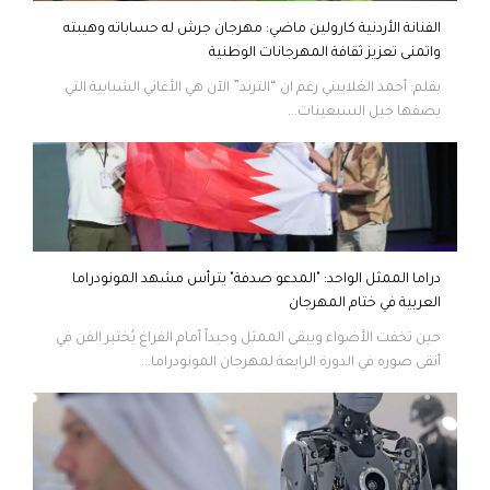
الفنانة الأردنية كارولين ماضي: مهرجان جرش له حساباته وهيبته
واتمنى تعزيز ثقافة المهرجانات الوطنية
بقلم: أحمد الغلاييني رغم ان “الترند” الآن هي الأغاني الشبابية التي
يصفها جيل السبعينات...
دراما الممثل الواحد: "المدعو صدفة" يترأس مشهد المونودراما
العربية في ختام المهرجان
حين تخفت الأضواء ويبقى الممثل وحيداً أمام الفراغ يُختبر الفن في
أنقى صوره في الدورة الرابعة لمهرجان المونودراما...