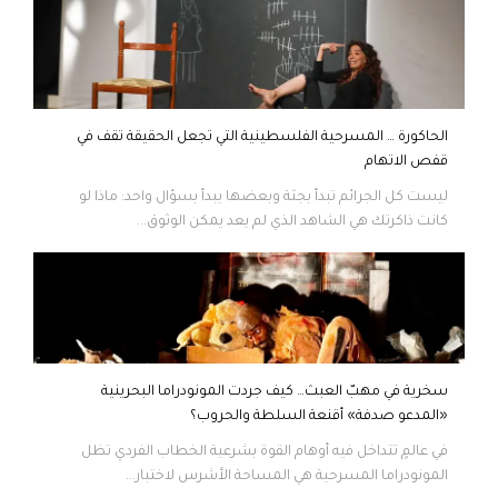
الحاكورة … المسرحية الفلسطينية التي تجعل الحقيقة تقف في
قفص الاتهام
ليست كل الجرائم تبدأ بجثة وبعضها يبدأ بسؤال واحد: ماذا لو
كانت ذاكرتك هي الشاهد الذي لم يعد يمكن الوثوق...
سخرية في مهبّ العبث… كيف جردت المونودراما البحرينية
«المدعو صدفة» أقنعة السلطة والحروب؟
في عالمٍ تتداخل فيه أوهام القوة بشرعية الخطاب الفردي تظل
المونودراما المسرحية هي المساحة الأشرس لاختبار...