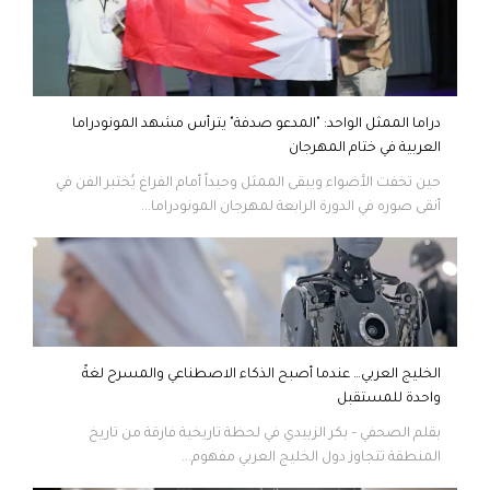
دراما الممثل الواحد: "المدعو صدفة" يترأس مشهد المونودراما
العربية في ختام المهرجان
حين تخفت الأضواء ويبقى الممثل وحيداً أمام الفراغ يُختبر الفن في
أنقى صوره في الدورة الرابعة لمهرجان المونودراما...
الخليج العربي… عندما أصبح الذكاء الاصطناعي والمسرح لغةً
واحدة للمستقبل
بقلم الصحفي – بكر الزبيدي في لحظة تاريخية فارقة من تاريخ
المنطقة تتجاوز دول الخليج العربي مفهوم...