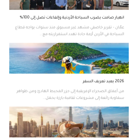
انهيار صامت يضرب السياحة الأردنية وإلغاءات تصل إلى 100%
عمّان – تقرير خاصفي مشهد غير مسبوق منذ سنوات يواجه قطاع
السياحة في الأردن أزمة حادة تهدد استمراريته مع...
2026 يعيد تعريف السفر
من أعماق الصحراء الإفريقية إلى جزر المحيط الهادئ ومن ظواهر
سماوية رائعة إلى مشروعات ثقافية بارزة يحمل...