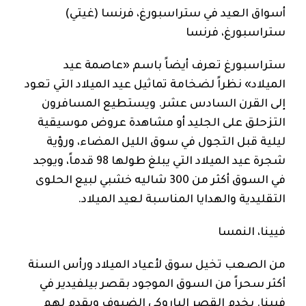
أسواق العيد في ستراسبورغ، فرنسا (غيتي)
ستراسبورغ، فرنسا
ستراسبورغ تعرف أيضاً باسم «عاصمة عيد
الميلاد» نظراً لضخامة تماثيل عيد الميلاد التي تعود
إلى القرن السادس عشر. ويستطيع المسافرون
التزحلق على الجليد أو مشاهدة عروض موسيقية
ليلية قبل التجول في سوق الليل المضاء، ورؤية
شجرة عيد الميلاد التي يبلغ طولها 98 قدماً، ويوجد
في السوق أكثر من 300 شاليه خشبي لبيع الحلوى
التقليدية والهدايا المناسبة لعيد الميلاد.
فيينا، النمسا
من الصعب تخيل سوق لأعياد الميلاد ورأس السنة
أكثر سحراً من السوق الموجود بقصر بيلفيدير في
فيينا. يخدم القصر الباروكي الضيوف ويقدم لهم