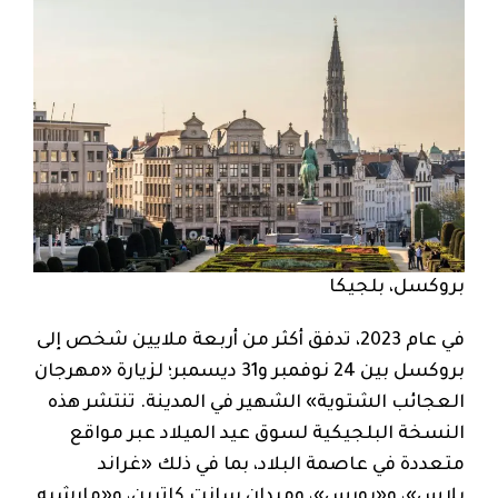
بروكسل، بلجيكا
في عام 2023، تدفق أكثر من أربعة ملايين شخص إلى
بروكسل بين 24 نوفمبر و31 ديسمبر؛ لزيارة «مهرجان
العجائب الشتوية» الشهير في المدينة. تنتشر هذه
النسخة البلجيكية لسوق عيد الميلاد عبر مواقع
متعددة في عاصمة البلاد، بما في ذلك «غراند
بلاس»، و«بورس»، وميدان سانت كاترين، و«مارشيه