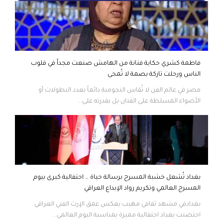
فاطمة كشري حكاية فنانة من الهامش صنعت مجداً في قلوب
الناس ورحلت تاركة بصمة لا تُمحى
مصر في عالم الفن لا تُقاس النجومية دائماً بعدد البطولات أو
الأضواء المسلطة على الفنان بل بقدرته على...
بغداد تُشعل خشبة المسرح برسالة حياة … احتفالية كبرى بيوم
المسرح العالمي وتكريم رواد الإبداع العراقي
بغدادفي مشهد ثقافي مهيب يعكس عمق الإرث الفني العراقي
احتضنت بغداد احتفالية مميزة بمناسبة اليوم العالمي...