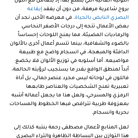
اللونية العالية التي يتمتع بها، إذ يتعامل مع اللون
بروح شاعرية مرهفة، من دون أن يفقد
إيقاعه
البصري النابض بالحياة
. في معرضه الأخير، نجد أن
بعض الأعمال تتجه إلى درجات الأصفر النحاسي
والرماديات المضيئة، مما يمنح اللوحات إحساساً
بالضوء والشفافية، بينما تتسم أعمال أخرى بالألوان
الدافئة والمبهجة، في انسجام واضح مع طبيعة
مواضيعه. أما أسلوبه في توزيع الألوان فلا يخضع
أبداً لمنطق الواقع بقدر ما يستجيب لرؤيته الحالمة،
فاللون في لوحاته ليس مجرد عنصر جمالي، بل أداة
تعبيرية تمنح الشخصيات والعناصر طابعها
الرمزي والمسرحي، ولعل هذا ما يجعل أعماله أشبه
بمعزوفة طربية تتراقص فيها الخطوط والمساحات
بحرية وانسجام.
لعل المتابع لأعمال مصطفى رحمة ينتبه كذلك إلى
هذا التوازن بين البساطة الظاهرة والثراء البصري