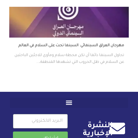
مهرجان العراق السينمائي: السينما تحث على السلام في العالم
تحاول السينما دائما أن تكن محطة سلام ومأوى للاجئين الباحثين
عن السلام في ظل الحروب التي تشهدها المنطقة،...
النشرة
الإخبارية