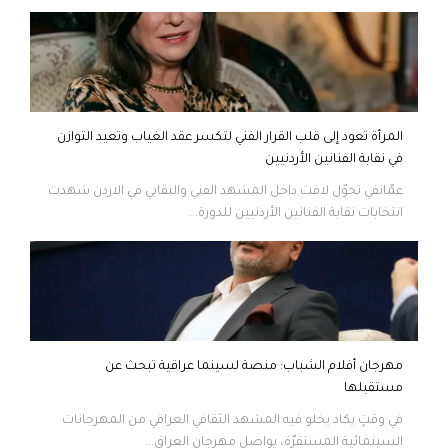
المرأة تعود إلى قلب القرار الفني لتكسر عقد الغياب وتعيد التوازن
في نقابة الفنانين الأردنيين
عمّانفي تحوّل لافت داخل المشهد الفني والنقابي في الاردن شهدت
انتخابات نقابة الفنانين الأردنيين للدورة...
مهرجان أفلام الشباب: منصة لسينما عراقية تبحث عن
مستقبلها
في وقتٍ يكاد يخلو فيه المشهد الثقافي العراقي من المهرجانات
السينمائية المستقرّة، يواصل مهرجان العراق...