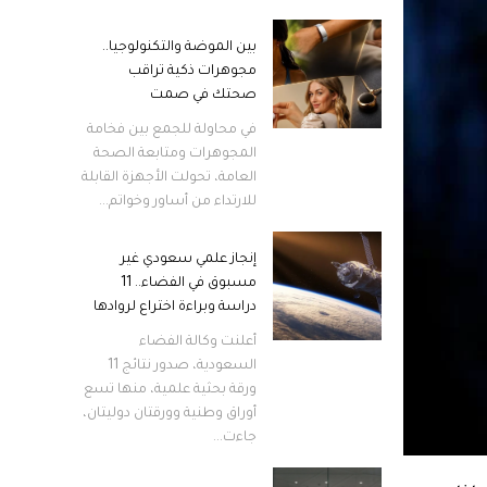
بين الموضة والتكنولوجيا..
مجوهرات ذكية تراقب
صحتك في صمت
في محاولة للجمع بين فخامة
المجوهرات ومتابعة الصحة
العامة، تحولت الأجهزة القابلة
للارتداء من أساور وخواتم...
إنجاز علمي سعودي غير
مسبوق في الفضاء.. 11
دراسة وبراءة اختراع لروادها
أعلنت وكالة الفضاء
السعودية، صدور نتائج 11
ورقة بحثية علمية، منها تسع
أوراق وطنية وورقتان دوليتان،
جاءت...