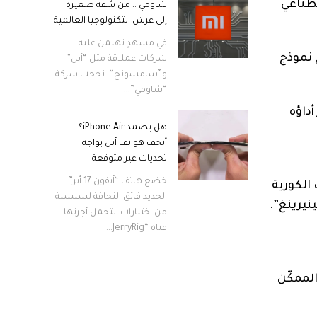
اصطناعي
شاومي .. من شقة صغيرة
إلى عرش التكنولوجيا العالمية
في مشهدٍ تهيمن عليه
 نموذج
شركات عملاقة مثل “أبل”
و”سامسونج“، نجحت شركة
“شاومي”...
 دقة مذهل بنسبة 98٪، ويتجاوز أداؤه
هل يصمد iPhone Air؟..
أنحف هواتف آبل يواجه
تحديات غير متوقعة
خضع هاتف “آيفون 17 أير”
ما في ذلك الكورية
الجديد فائق النحافة لسلسلة
من اختبارات التحمل أجرتها
قناة “JerryRig...
وتضع هذه القدرات Hive Mind في موضع الممكّن