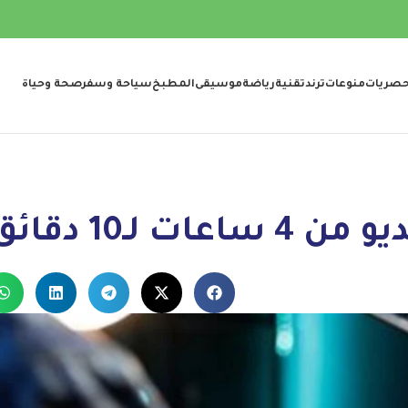
صريات
منوعات
ترند
تقنية
رياضة
موسيقى
المطبخ
سياحة وسفر
صحة وحياة
 لـ10 دقائق