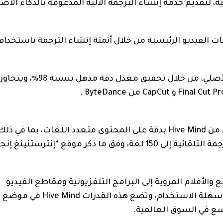
ن كوريا الشمالية، لتقديم خدمة إنشاء الترجمة الآلية المدعومة بالذكاء ال
 الفيديو الرئيسية من خلال أتمتة إنشاء الترجمة باستخدام
ويتفوق حل Hive Mind الخاص على نموذج Whisper الأصلي، من خلال تحقيق معدل
وتتعرف تقنية الترجمة المدعومة بالذكاء الاصطناعي من Hive Mind بدقة على المحتوى متعدد اللغات، ب
 والأفلام المروية إلى البرامج التلفزيونية ومقاطع الفيديو
الموسيقية، مما يوفر قابلية استخدام عالية وميزات سهلة الاستخدام، 
وسع في السوق العالمية.