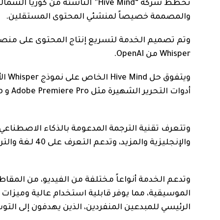
تخطط شركة “Hive Mind” الناشئة م
والمصممة خصيصاً لمنشئي المحتوى المستقلين.
وتم تصميم الخدمة لتسريع إنتاج المحتوى على منصات
Whisper من OpenAI.
أدوات التحرير الشهيرة مثل Adobe Premiere Pro و Final Cut Pro و CapCut من ByteDance .
والإنجليزية والمزيد، وتدعم التعرف على 40 لغة والترجمة التلقائية إلى 150 لغة، وفق ما ذكر موقع “إنترستنينغ إنجينيرينغ”.
وتدعم الخدمة أنواعاً مختلفة من الفيديو، من المقاطع
الرئيسي للمبدعين المنفردين، الذين يهدفون إلى الت