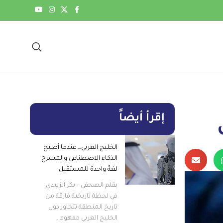
إقرأ أيضاً
الخليج العربي… عندما أصبح
الذكاء الاصطناعي والمسرح
لغةً واحدة للمستقبل
بقلم الصحفي – بكر الزبيدي
في لحظة تاريخية فارقة من
تاريخ المنطقة تتجاوز دول
الخليج العربي مفهوم...