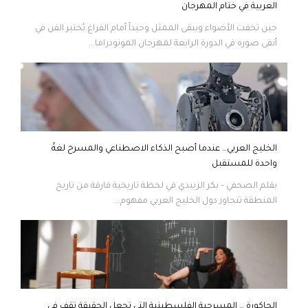
العربية في ختام المهرجان
حين تخفت الأضواء ويبقى الممثل وحيداً أمام الفراغ يُختبر الفن في
أنقى صوره في الدورة الرابعة لمهرجان المونودراما...
الخليج العربي… عندما أصبح الذكاء الاصطناعي والمسرح لغةً
واحدة للمستقبل
بقلم الصحفي – بكر الزبيدي في لحظة تاريخية فارقة من تاريخ
المنطقة تتجاوز دول الخليج العربي مفهوم...
الحاكورة … المسرحية الفلسطينية التي تجعل الحقيقة تقف في