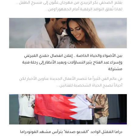
بقلم: الصحفي بكر الزبيدي من مهرجان عمّون إلى مسرح الطفل ..
لماذا تُغلق النوافذ الرقمية أمام الجمهور؟ومن...
بين الأضواء والحياة الخاصة … إعلان انفصال حمدي الميرغني
وإسراء عبد الفتاح يثير التساؤلات ويعيد الأنظار إلى رحلة فنية
مشتركة
في عالم الفن كثيراً ما تتصدر الأعمال الجديدة عناوين الأخبار لكن
أحياناً تصبح الحياة الشخصية للفنانين...
دراما الممثل الواحد: "المدعو صدفة" يترأس مشهد المونودراما