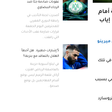
عقوبات صادمة جدًا ضد
الرجاء البيضاوي
أمام
أصدرت لجنة التأديب في
إياب
رابطة الدوري المغربي
للمحترفين اليوم الجمعة
قرارات صارمة عقب الأحداث
التي رافقت...
ميرينو
5 إشارات خطيرة.. هل أخطأ
الهلال بالتعاقد مع بنزيما؟
 في تلك
في ليلةٍ آسيوية حزينة
بالعاصمة الرياض اهتزت
أركان قلعة الزعيم ليس بوقع
اضي بسبب
أقدام المهاجمين بل بوقع
صدمةٍ...
روسارد