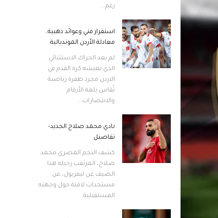
رغم...
استقرار فني وعوائد ذهبية..
معادلة الأردن المونديالية
لم يعد الحراك الاستثنائي
الذي تعيشه كرة القدم في
الاردن مجرد طفرة رياضية
تُقاس بلغة الأرقام
والانتصارات...
نادي محمد صلاح الجديد-
تفاصيل
كشف النجم المصري محمد
صلاح، المرتقب رحيله هذا
الصيف عن ليفربول، عن
مستجدات لافتة حول وجهته
المستقبلية...